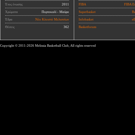
Έτος ένωσης
2011
FIBA
FIBA E
Χρώματα
Πορτοκαλί - Μαύρο
Superbasket
Ba
Έδρα
Νέο Κλειστό Μελισσίων
Infobasket
eB
Θέσεις
362
Basketforum
Copyright © 2011-2026 Melissia Basketball Club, All rights reserved