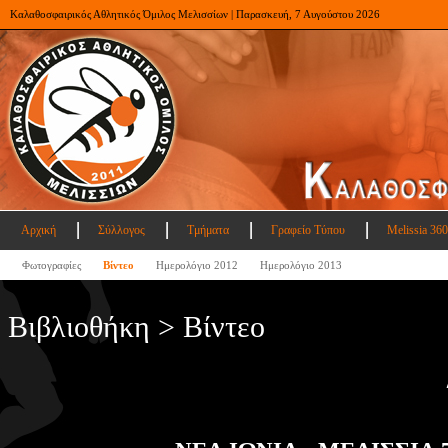
Καλαθοσφαιρικός Αθλητικός Όμιλος Μελισσίων | Παρασκευή, 7 Αυγούστου 2026
Αρχική
Σύλλογος
Τμήματα
Γραφείο Τύπου
Melissia 360
Φωτογραφίες
Βίντεο
Ημερολόγιο 2012
Ημερολόγιο 2013
Βιβλιοθήκη > Βίντεο