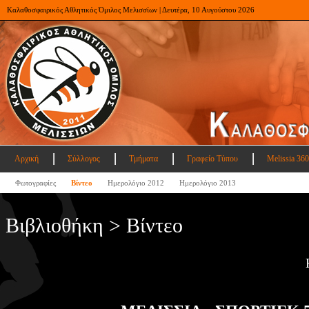
Καλαθοσφαιρικός Αθλητικός Όμιλος Μελισσίων | Δευτέρα, 10 Αυγούστου 2026
Αρχική
Σύλλογος
Τμήματα
Γραφείο Τύπου
Melissia 360
Φωτογραφίες
Βίντεο
Ημερολόγιο 2012
Ημερολόγιο 2013
Βιβλιοθήκη > Βίντεο