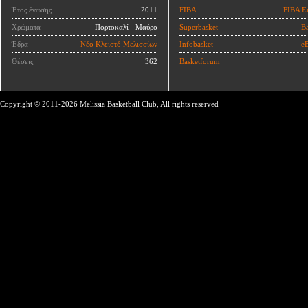
Έτος ένωσης
2011
FIBA
FIBA E
Χρώματα
Πορτοκαλί - Μαύρο
Superbasket
Ba
Έδρα
Νέο Κλειστό Μελισσίων
Infobasket
eB
Θέσεις
362
Basketforum
Copyright © 2011-2026 Melissia Basketball Club, All rights reserved