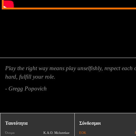
Play the right way means play unselfishly, respect each 
hard, fulfill your role.
- Gregg Popovich
Ταυτότητα
Σύνδεσμοι
Όνομα
Κ.Α.Ο. Μελισσίων
ΕΟΚ