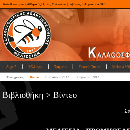
Καλαθοσφαιρικός Αθλητικός Όμιλος Μελισσίων | Σάββατο, 8 Αυγούστου 2026
Αρχική
Σύλλογος
Τμήματα
Γραφείο Τύπου
Melissia 360
Φωτογραφίες
Βίντεο
Ημερολόγιο 2012
Ημερολόγιο 2013
Βιβλιοθήκη > Βίντεο
Σά