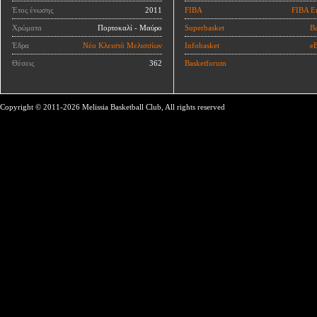
Έτος ένωσης
2011
FIBA
FIBA E
Χρώματα
Πορτοκαλί - Μαύρο
Superbasket
Ba
Έδρα
Νέο Κλειστό Μελισσίων
Infobasket
eB
Θέσεις
362
Basketforum
Copyright © 2011-2026 Melissia Basketball Club, All rights reserved