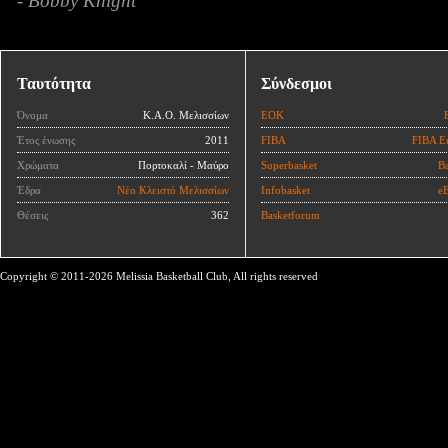
- Bobby Knight
Ταυτότητα
Σύνδεσμοι
Όνομα
Κ.Α.Ο. Μελισσίων
ΕΟΚ
Έτος ένωσης
2011
FIBA
FIBA E
Χρώματα
Πορτοκαλί - Μαύρο
Superbasket
Ba
Έδρα
Νέο Κλειστό Μελισσίων
Infobasket
eB
Θέσεις
362
Basketforum
Copyright © 2011-2026 Melissia Basketball Club, All rights reserved