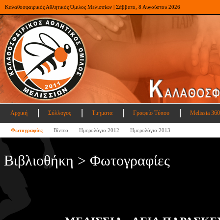
Καλαθοσφαιρικός Αθλητικός Όμιλος Μελισσίων | Σάββατο, 8 Αυγούστου 2026
Αρχική
Σύλλογος
Τμήματα
Γραφείο Τύπου
Melissia 360
Φωτογραφίες
Βίντεο
Ημερολόγιο 2012
Ημερολόγιο 2013
Βιβλιοθήκη > Φωτογραφίες