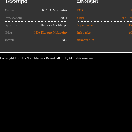
Ταυτότητα
Σύνδεσμοι
Όνομα
Κ.Α.Ο. Μελισσίων
ΕΟΚ
Έτος ένωσης
2011
FIBA
FIBA E
Χρώματα
Πορτοκαλί - Μαύρο
Superbasket
Ba
Έδρα
Νέο Κλειστό Μελισσίων
Infobasket
eB
Θέσεις
362
Basketforum
Copyright © 2011-2026 Melissia Basketball Club, All rights reserved