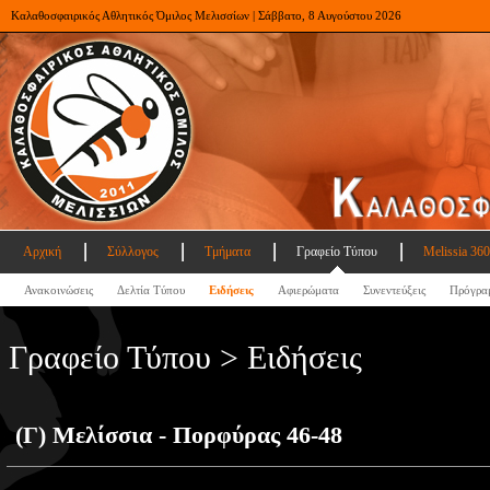
Καλαθοσφαιρικός Αθλητικός Όμιλος Μελισσίων | Σάββατο, 8 Αυγούστου 2026
Αρχική
Σύλλογος
Τμήματα
Γραφείο Τύπου
Melissia 360
Ανακοινώσεις
Δελτία Τύπου
Ειδήσεις
Αφιερώματα
Συνεντεύξεις
Πρόγρα
Γραφείο Τύπου > Ειδήσεις
(Γ) Μελίσσια - Πορφύρας 46-48