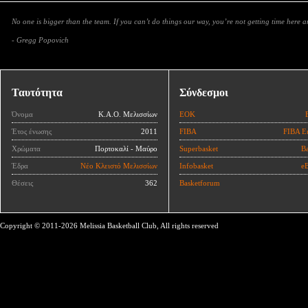
No one is bigger than the team. If you can’t do things our way, you’re not getting time here 
- Gregg Popovich
Ταυτότητα
Σύνδεσμοι
Όνομα
Κ.Α.Ο. Μελισσίων
ΕΟΚ
Έτος ένωσης
2011
FIBA
FIBA E
Χρώματα
Πορτοκαλί - Μαύρο
Superbasket
Ba
Έδρα
Νέο Κλειστό Μελισσίων
Infobasket
eB
Θέσεις
362
Basketforum
Copyright © 2011-2026 Melissia Basketball Club, All rights reserved