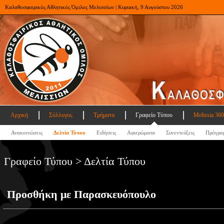
Καλαθοσφαιρικός Αθλητικός Όμιλος Μελισσίων | Κυριακή, 9 Αυγούστου 2026
Αρχική
Σύλλογος
Τμήματα
Γραφείο Τύπου
Melissia 360
Ανακοινώσεις
Δελτία Τύπου
Ειδήσεις
Αφιερώματα
Συνεντεύξεις
Πρόγρα
Γραφείο Τύπου > Δελτία Τύπου
Προσθήκη με Παρασκευόπουλο