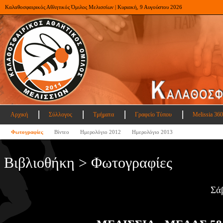
Καλαθοσφαιρικός Αθλητικός Όμιλος Μελισσίων | Κυριακή, 9 Αυγούστου 2026
Αρχική
Σύλλογος
Τμήματα
Γραφείο Τύπου
Melissia 360
Φωτογραφίες
Βίντεο
Ημερολόγιο 2012
Ημερολόγιο 2013
Βιβλιοθήκη > Φωτογραφίες
Σά