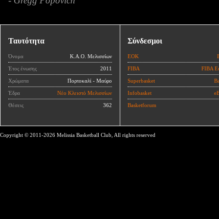
- Gregg Popovich
Ταυτότητα
Σύνδεσμοι
Όνομα
Κ.Α.Ο. Μελισσίων
ΕΟΚ
Έτος ένωσης
2011
FIBA
FIBA E
Χρώματα
Πορτοκαλί - Μαύρο
Superbasket
Ba
Έδρα
Νέο Κλειστό Μελισσίων
Infobasket
eB
Θέσεις
362
Basketforum
Copyright © 2011-2026 Melissia Basketball Club, All rights reserved