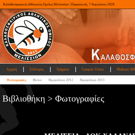
Καλαθοσφαιρικός Αθλητικός Όμιλος Μελισσίων | Παρασκευή, 7 Αυγούστου 2026
Αρχική
Σύλλογος
Τμήματα
Γραφείο Τύπου
Melissia 360
Φωτογραφίες
Βίντεο
Ημερολόγιο 2012
Ημερολόγιο 2013
Βιβλιοθήκη > Φωτογραφίες