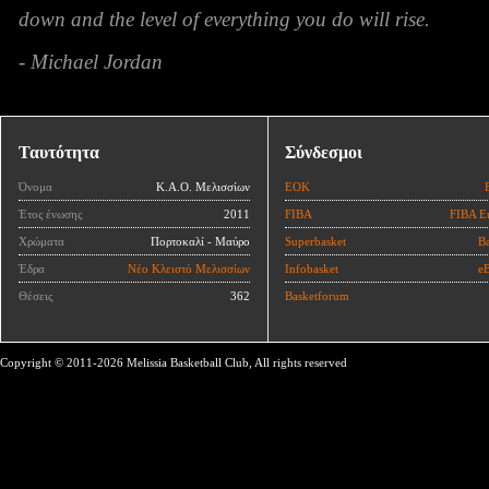
down and the level of everything you do will rise.
- Michael Jordan
Ταυτότητα
Σύνδεσμοι
Όνομα
Κ.Α.Ο. Μελισσίων
ΕΟΚ
Έτος ένωσης
2011
FIBA
FIBA E
Χρώματα
Πορτοκαλί - Μαύρο
Superbasket
Ba
Έδρα
Νέο Κλειστό Μελισσίων
Infobasket
eB
Θέσεις
362
Basketforum
Copyright © 2011-2026 Melissia Basketball Club, All rights reserved