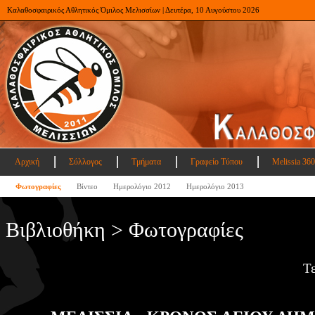
Καλαθοσφαιρικός Αθλητικός Όμιλος Μελισσίων | Δευτέρα, 10 Αυγούστου 2026
Αρχική
Σύλλογος
Τμήματα
Γραφείο Τύπου
Melissia 360
Φωτογραφίες
Βίντεο
Ημερολόγιο 2012
Ημερολόγιο 2013
Βιβλιοθήκη > Φωτογραφίες
Τ