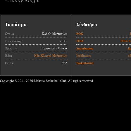
- Bobby Knight
Ταυτότητα
Σύνδεσμοι
Όνομα
Κ.Α.Ο. Μελισσίων
ΕΟΚ
Έτος ένωσης
2011
FIBA
FIBA E
Χρώματα
Πορτοκαλί - Μαύρο
Superbasket
Ba
Έδρα
Νέο Κλειστό Μελισσίων
Infobasket
eB
Θέσεις
362
Basketforum
Copyright © 2011-2026 Melissia Basketball Club, All rights reserved