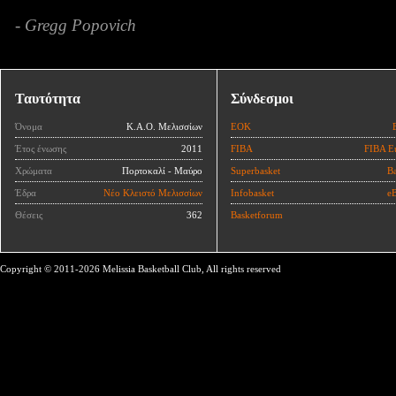
- Gregg Popovich
Ταυτότητα
Σύνδεσμοι
Όνομα
Κ.Α.Ο. Μελισσίων
ΕΟΚ
Έτος ένωσης
2011
FIBA
FIBA E
Χρώματα
Πορτοκαλί - Μαύρο
Superbasket
Ba
Έδρα
Νέο Κλειστό Μελισσίων
Infobasket
eB
Θέσεις
362
Basketforum
Copyright © 2011-2026 Melissia Basketball Club, All rights reserved