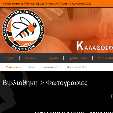
Καλαθοσφαιρικός Αθλητικός Όμιλος Μελισσίων | Πέμπτη, 6 Αυγούστου 2026
Αρχική
Σύλλογος
Τμήματα
Γραφείο Τύπου
Melissia 360
Φωτογραφίες
Βίντεο
Ημερολόγιο 2012
Ημερολόγιο 2013
Βιβλιοθήκη > Φωτογραφίες
Π