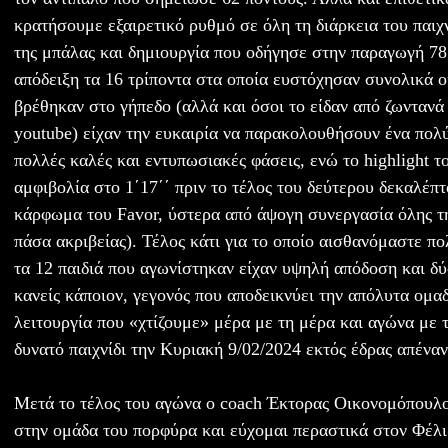
κρατήσουμε εξαιρετικό ρυθμό σε όλη τη διάρκεια του παιχ
της μπάλας και δημιουργία που οδήγησε στην παραγωγή 7
απόδειξη τα 16 τρίποντα στα οποία ευστόχησαν συνολικά οι
βρέθηκαν στο γήπεδο (αλλά και όσοι το είδαν από ζωντανά
youtube) είχαν την ευκαιρία να παρακολουθήσουν ένα πολύ
πολλές καλές και εντυπωσιακές φάσεις, ενώ το highlight τ
αμφιβολία στο 1΄17΄΄ πριν το τέλος του δεύτερου δεκαλέπ
κάρφωμα του Favor, ύστερα από άψογη συνεργασία όλης τη
πάσα ακριβείας). Τέλος κάτι για το οποίο αισθανόμαστε πολ
τα 12 παιδιά που αγωνίστηκαν είχαν υψηλή απόδοση και δ
κανείς κάποιον, γεγονός που αποδεικνύει την απόλυτα ομα
λειτουργία που «χτίζουμε» μέρα με τη μέρα και αγώνα με
δυνατό παιχνίδι την Κυριακή 9/02/2024 εκτός έδρας απένα
Μετά το τέλος του αγώνα ο coach Έκτορας Οικονομόπουλ
στην ομάδα του πορφύρα και εύχομαι περαστικά στον Φέλιξ