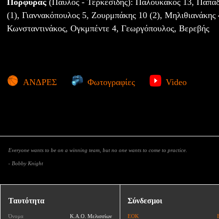
Πορφύρας
(Παύλος - Τερκεσίδης): Παλουκάκος 13, Παπα
(1), Γιαννακόπουλος 5, Ζουρμπάκης 10 (2), Μηλιθιανάκης 
Κωνσταντινάκος, Ογκμπέντε 4, Γεωργόπουλος, Βερεβής
ΑΝΔΡΕΣ
Φωτογραφίες
Video
Everyone wants to be on a winning team, but no one wants to come to practice.
- Bobby Knight
Ταυτότητα
Σύνδεσμοι
Όνομα
Κ.Α.Ο. Μελισσίων
ΕΟΚ