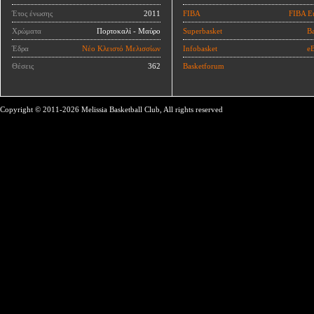
Έτος ένωσης
2011
FIBA
FIBA E
Χρώματα
Πορτοκαλί - Μαύρο
Superbasket
Ba
Έδρα
Νέο Κλειστό Μελισσίων
Infobasket
eB
Θέσεις
362
Basketforum
Copyright © 2011-2026 Melissia Basketball Club, All rights reserved