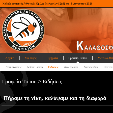
Καλαθοσφαιρικός Αθλητικός Όμιλος Μελισσίων | Σάββατο, 8 Αυγούστου 2026
Αρχική
Σύλλογος
Τμήματα
Γραφείο Τύπου
Melissia 360
Ανακοινώσεις
Δελτία Τύπου
Ειδήσεις
Αφιερώματα
Συνεντεύξεις
Πρόγρα
Γραφείο Τύπου > Ειδήσεις
Πήραμε τη νίκη, καλύψαμε και τη διαφορά