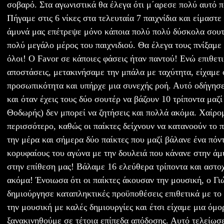
σοβαρό. Στα αγωνιστικά θα έλεγα ότι μ΄αρεσε πολύ αυτό π
Πήγαμε στις 6 νίκες στα τελευταία 7 παιχνίδια και είμαστ
άμυνά μας επέτρεψε μόνο κάποια πολύ πολύ δύσκολα σουτ 
πολύ μεγάλο μέρος του παιχνιδιού. Θα έλεγα τους πνίξαμε
όλοι! Ο Favor σε κάποιες φάσεις ήταν παντού! Ενώ επιθετ
αποστάσεις, μετακινήσαμε την μπάλα με ταχύτητα, είχαμε 
προσωπικότητα και υπήρχε μια συνεχής ροή. Αυτό οδήγησ
και όταν έχεις τους δύο σουτέρ να βάζουν 10 τρίποντα μαζί
Θοδωρής) δεν μπορεί να ζητήσεις και πολλά ακόμα. Χαίρ
περισσότερο, καθώς οι παίκτες δείχνουν να κατανοούν το π
την μέρα και σήμερα δύο παίκτες που μαζί βάλανε ένα πόντ
κορυφαίους του αγώνα με την δουλειά που κάνανε στην άμ
στην επίθεση μας! Βάλαμε 16 ελεύθερα τρίποντα και αστο
ακόμα! Ένοιωσα ότι οι παίκτες άκουσαν την μουσική, ο Γι
δημιούργησε καταπληκτικές προϋποθέσεις επιθετικά με το
την μουσική με καλές δημιουργίες και έτσι είχαμε μια όμο
ξανακινηθούμε σε τέτοια επίπεδα απόδοσης. Αυτό τελείωσ