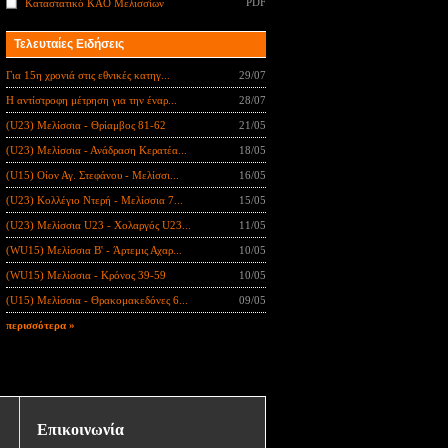
PDF
Καταστατικό ΚΑΟ Μελισσίων
Τελευταίες Ειδήσεις
Για 15η χρονιά στις εθνικές κατηγ...
29/07
Η αντίστροφη μέτρηση για την έναρ...
28/07
(U23) Μελίσσια - Θρίαμβος 81-62
21/05
(U23) Μελίσσια - Ανάδραση Κερατέα...
18/05
(U15) Οίον Αγ. Στεφάνου - Μελίσσι...
16/05
(U23) Κολλέγιο Ντερή - Μελίσσια 7...
15/05
(U23) Μελίσσια U23 - Χολαργός U23...
11/05
(WU15) Μελίσσια B' - Άρτεμις Αχαρ...
10/05
(WU15) Μελίσσια - Κρόνος 39-59
10/05
(U15) Μελίσσια - Θρακομακεδόνες 6...
09/05
περισσότερα »
Επικοινωνία