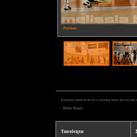
2/22
Previous
Everyone wants to be on a winning team, but no one w
- Bobby Knight
Ταυτότητα