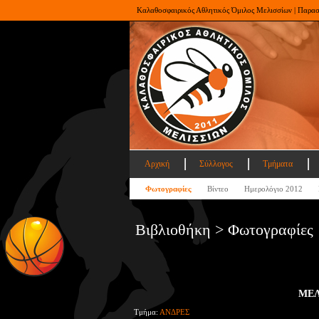
Καλαθοσφαιρικός Αθλητικός Όμιλος Μελισσίων | Παρα
Αρχική
Σύλλογος
Τμήματα
Φωτογραφίες
Βίντεο
Ημερολόγιο 2012
Βιβλιοθήκη > Φωτογραφίες
ΜΕΛ
Τμήμα:
ΑΝΔΡΕΣ