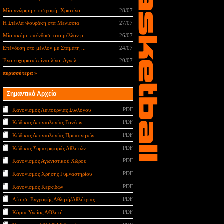
Μία γνώριμη επιστροφή, Χριστίνα...
28/07
Η Στέλλα Φουράκη στα Μελίσσια
27/07
Μία ακόμη επένδυση στο μέλλον μ...
26/07
Επένδυση στο μέλλον με Σταμάτη ...
24/07
Ένα ευχαριστώ είναι λίγο, Αγγελ...
20/07
περισσότερα »
Σημαντικά Αρχεία
PDF
Κανονισμός Λειτουργίας Συλλόγου
PDF
Κώδικας Δεοντολογίας Γονέων
PDF
Κώδικας Δεοντολογίας Προπονητών
PDF
Κώδικας Συμπεριφοράς Αθλητών
PDF
Κανονισμός Αγωνιστικού Χώρου
PDF
Κανονισμός Χρήσης Γυμναστηρίου
PDF
Κανονισμός Κερκίδων
PDF
Αίτηση Εγγραφής Αθλητή/Αθλήτριας
PDF
Κάρτα Υγείας ΑΘλητή