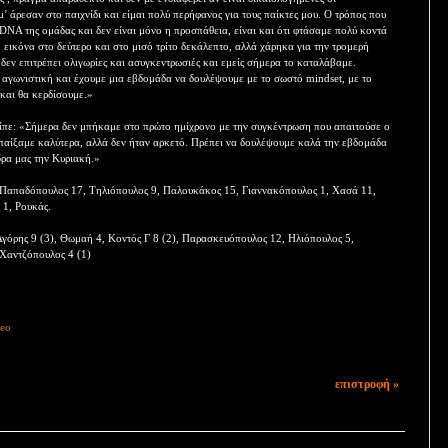
μ’ άρεσαν στο παιχνίδι και είμαι πολύ περήφανος για τους παίκτες μου. Ο τρόπος που
 DNA της ομάδας και δεν είναι μόνο η προσπάθεια, είναι και ότι φτάσαμε πολύ κοντά
η εικόνα στο δεύτερο και στο μισό τρίτο δεκάλεπτο, αλλά χάρηκα για την τρομερή
δεν επιτρέπει ολιγωρίες και ασυγκεντρωσιές και εμείς σήμερα το καταλάβαμε.
 αγωνιστική και έχουμε μια εβδομάδα να δουλέψουμε με το σωστό mindset, με το
 και θα κερδίσουμε.»
ίπε: «Σήμερα δεν μπήκαμε στο πρώτο ημίχρονο με την συγκέντρωση που απαιτούσε ο
 παίξαμε καλύτερα, αλλά δεν ήταν αρκετό. Πρέπει να δουλέψουμε καλά την εβδομάδα
δρα μας την Κυριακή.»
, Παπαδόπουλος 17, Τηλιόπουλος 9, Παλουκάκος 15, Γιαννακόπουλος 1, Χασά 11,
 1, Ρουκάς.
γόρης 9 (3), Θωμαή 4, Κοντός Γ 8 (2), Παρασκευόπουλος 12, Ηλιόπουλος 5,
 Χαντζόπουλος 4 (1)
eo
επιστροφή »