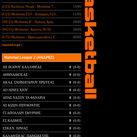
(U23) Κολλέγιο Ντερή - Μελίσσια 7...
15/05
(U23) Μελίσσια U23 - Χολαργός U23...
11/05
(WU15) Μελίσσια B' - Άρτεμις Αχαρ...
10/05
(WU15) Μελίσσια - Κρόνος 39-59
10/05
(U15) Μελίσσια - Θρακομακεδόνες 6...
09/05
περισσότερα »
National League 2 (ΑΝΔΡΕΣ)
ΑΕ ΙΚΑΡΟΥ ΚΑΛΛΙΘΕΑΣ
0
(0-0)
ΑΘΗΝΑΙΚΟΣ ΑΣ
0
(0-0)
ΑΚΑΔ. ΣΧΗΜΑΤΑΡΙΟΥ ΠΡΩΤΕΑΣ
0
(0-0)
ΑΟ ΙΩΝΕΣ ΧΙΟΥ
0
(0-0)
ΑΠΑΣ ΝΑΞΟΥ ΤΑ ΦΑΝΑΡΙΑ
0
(0-0)
ΑΣ ΚΩΩΝ ΙΠΠΟΚΡΑΤΗΣ
0
(0-0)
ΓΣ ΑΠΟΛΛΩΝ ΣΜΥΡΝΗΣ
0
(0-0)
ΕΣ ΚΑΔΜΟΣ
0
(0-0)
ΕΣΚΔ Ν. ΙΩΝΙΑΣ
0
(0-0)
ΚΑΛΑΘ/ΣΗ ΑΓ. ΠΑΡΑΣΚΕΥΗΣ
0
(0-0)