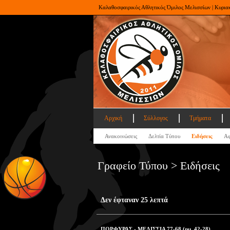
Καλαθοσφαιρικός Αθλητικός Όμιλος Μελισσίων | Κυρια
Αρχική
Σύλλογος
Τμήματα
Ανακοινώσεις
Δελτία Τύπου
Ειδήσεις
Αφ
Γραφείο Τύπου > Ειδήσεις
Δεν έφταναν 25 λεπτά
ΠΟΡΦΥΡΑΣ - ΜΕΛΙΣΣΙΑ 77-68 (ημ. 42-28)