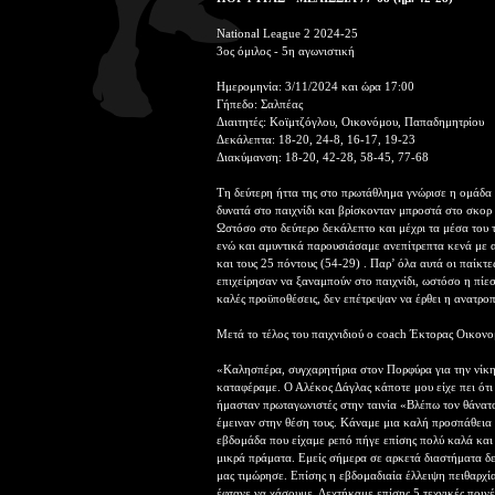
National League 2 2024-25
3ος όμιλος - 5η αγωνιστική
Ημερομηνία: 3/11/2024 και ώρα 17:00
Γήπεδο: Σαλπέας
Διαιτητές: Κοϊμτζόγλου, Οικονόμου, Παπαδημητρίου
Δεκάλεπτα: 18-20, 24-8, 16-17, 19-23
Διακύμανση: 18-20, 42-28, 58-45, 77-68
Τη δεύτερη ήττα της στο πρωτάθλημα γνώρισε η ομάδα 
δυνατά στο παιχνίδι και βρίσκονταν μπροστά στο σκο
Ωστόσο στο δεύτερο δεκάλεπτο και μέχρι τα μέσα του 
ενώ και αμυντικά παρουσιάσαμε ανεπίτρεπτα κενά με 
και τους 25 πόντους (54-29) . Παρ’ όλα αυτά οι παίκτ
επιχείρησαν να ξαναμπούν στο παιχνίδι, ωστόσο η πίε
καλές προϋποθέσεις, δεν επέτρεψαν να έρθει η ανατρο
Μετά το τέλος του παιχνιδιού ο coach Έκτορας Οικον
«Καλησπέρα, συγχαρητήρια στον Πορφύρα για την νίκη 
καταφέραμε. Ο Αλέκος Δάγλας κάποτε μου είχε πει ότι 
ήμασταν πρωταγωνιστές στην ταινία «Βλέπω τον θάνατ
έμειναν στην θέση τους. Κάναμε μια καλή προσπάθεια
εβδομάδα που είχαμε ρεπό πήγε επίσης πολύ καλά και
μικρά πράματα. Εμείς σήμερα σε αρκετά διαστήματα δε
μας τιμώρησε. Επίσης η εβδομαδιαία έλλειψη πειθαρχί
έφτανε να χάσουμε. Δεχτήκαμε επίσης 5 τεχνικές ποινέ