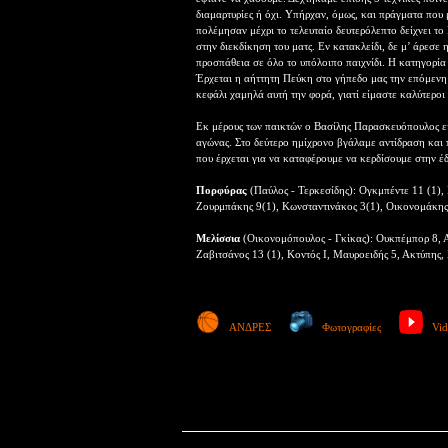
διαμαρτυρίες ή όχι. Υπήρχαν, όμως, και πράγματα που 
πολέμησαν μέχρι το τελευταίο δευτερόλεπτο δείχνει το
στην διεκδίκηση του ματς. Εν κατακλείδι, δε μ’ άρεσε 
προσπάθεια σε όλο το υπόλοιπο παιχνίδι. Η κατηγορία 
Έρχεται η αήττητη Πεύκη στο γήπεδο μας την επόμενη
κεφάλι χαμηλά αυτή την φορά, γιατί είμαστε καλύτεροι
Εκ μέρους των παικτών ο Βασίλης Παρασκευόπουλος ε
αγώνας. Στο δεύτερο ημίχρονο βγάλαμε αντίδραση και
που έρχεται για να καταφέρουμε να κερδίσουμε στην έ
Πορφύρας
(Παύλος - Τερκεσίδης): Ογκμπέντε 11 (1)
Ζουρμπάκης 9(1), Κωνσταντινάκος 3(1), Οικονομάκης
Μελίσσια
(Οικονομόπουλος - Γκίκας): Ουκπέμπορ 8, Α
Ζαβιτσάνος 13 (1), Κοντός Ι, Μαυροειδής 5, Ακτύπης,
ΑΝΔΡΕΣ
Φωτογραφίες
Vid