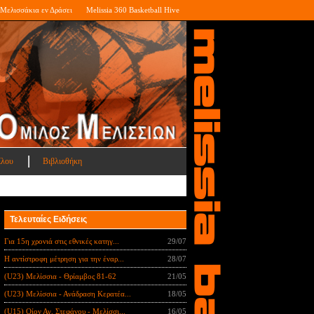
Μελισσάκια εν Δράσει
Melissia 360 Basketball Hive
ίλου
Βιβλιοθήκη
Τελευταίες Ειδήσεις
Για 15η χρονιά στις εθνικές κατηγ...
29/07
Η αντίστροφη μέτρηση για την έναρ...
28/07
(U23) Μελίσσια - Θρίαμβος 81-62
21/05
(U23) Μελίσσια - Ανάδραση Κερατέα...
18/05
(U15) Οίον Αγ. Στεφάνου - Μελίσσι...
16/05