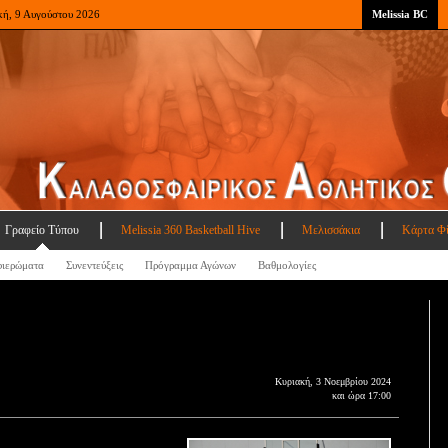
κή, 9 Αυγούστου 2026
Melissia BC
Γραφείο Τύπου
Melissia 360 Basketball Hive
Μελισσάκια
Κάρτα Φ
ιερώματα
Συνεντεύξεις
Πρόγραμμα Αγώνων
Βαθμολογίες
Κυριακή, 3 Νοεμβρίου 2024
και ώρα 17:00