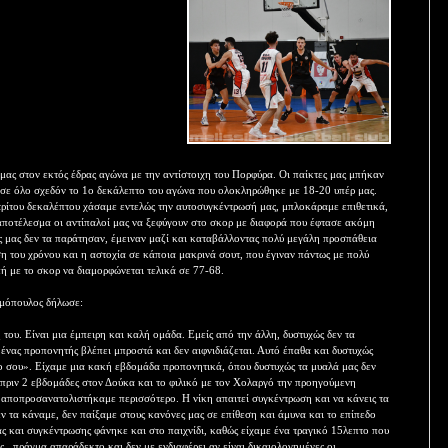
μας στον εκτός έδρας αγώνα με την αντίστοιχη του Πορφύρα. Οι παίκτες μας μπήκαν
ρ σε όλο σχεδόν το 1ο δεκάλεπτο του αγώνα που ολοκληρώθηκε με 18-20 υπέρ μας.
τρίτου δεκαλέπτου χάσαμε εντελώς την αυτοσυγκέντρωσή μας, μπλοκάραμε επιθετικά,
αποτέλεσμα οι αντίπαλοί μας να ξεφύγουν στο σκορ με διαφορά που έφτασε ακόμη
ες μας δεν τα παράτησαν, έμειναν μαζί και καταβάλλοντας πολύ μεγάλη προσπάθεια
ση του χρόνου και η αστοχία σε κάποια μακρινά σουτ, που έγιναν πάντως με πολύ
πή με το σκορ να διαμορφώνεται τελικά σε 77-68.
ομόπουλος δήλωσε:
του. Είναι μια έμπειρη και καλή ομάδα. Εμείς από την άλλη, δυστυχώς δεν τα
ένας προπονητής βλέπει μπροστά και δεν αιφνιδιάζεται. Αυτό έπαθα και δυστυχώς
ο σου». Είχαμε μια κακή εβδομάδα προπονητικά, όπου δυστυχώς τα μυαλά μας δεν
 πριν 2 εβδομάδες στον Δούκα και το φιλικό με τον Χολαργό την προηγούμενη
 αποπροσανατολιστήκαμε περισσότερο. Η νίκη απαιτεί συγκέντρωση και να κάνεις τα
ν τα κάναμε, δεν παίξαμε στους κανόνες μας σε επίθεση και άμυνα και το επίπεδο
ας και συγκέντρωσης φάνηκε και στο παιχνίδι, καθώς είχαμε ένα τραγικό 15λεπτο που
ς , πράγμα απαράδεκτο και δεν με ενδιαφέρει αν είναι δικαιολογημένες οι