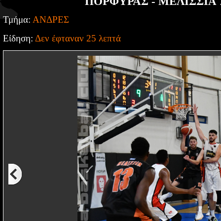
ΠΟΡΦΥΡΑΣ - ΜΕΛΙΣΣΙΑ 7
Τμήμα:
ΑΝΔΡΕΣ
Είδηση:
Δεν έφταναν 25 λεπτά