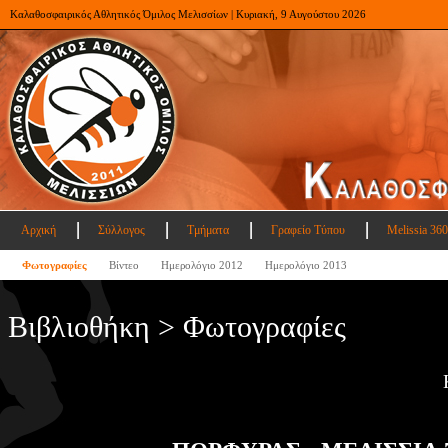
Καλαθοσφαιρικός Αθλητικός Όμιλος Μελισσίων | Κυριακή, 9 Αυγούστου 2026
Αρχική
Σύλλογος
Τμήματα
Γραφείο Τύπου
Melissia 360
Φωτογραφίες
Βίντεο
Ημερολόγιο 2012
Ημερολόγιο 2013
Βιβλιοθήκη > Φωτογραφίες