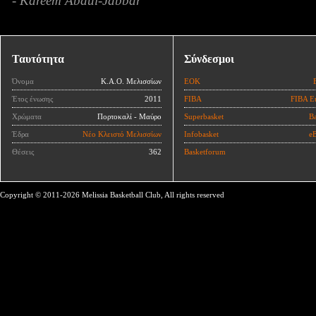
- Kareem Abdul-Jabbar
Ταυτότητα
Σύνδεσμοι
Όνομα
Κ.Α.Ο. Μελισσίων
ΕΟΚ
Έτος ένωσης
2011
FIBA
FIBA E
Χρώματα
Πορτοκαλί - Μαύρο
Superbasket
Ba
Έδρα
Νέο Κλειστό Μελισσίων
Infobasket
eB
Θέσεις
362
Basketforum
Copyright © 2011-2026 Melissia Basketball Club, All rights reserved