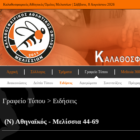
Καλαθοσφαιρικός Αθλητικός Όμιλος Μελισσίων | Σάββατο, 8 Αυγούστου 2026
Αρχική
Σύλλογος
Τμήματα
Γραφείο Τύπου
Melissia 360
Ανακοινώσεις
Δελτία Τύπου
Ειδήσεις
Αφιερώματα
Συνεντεύξεις
Πρόγρα
Γραφείο Τύπου > Ειδήσεις
(Ν) Αθηναϊκός - Μελίσσια 44-69