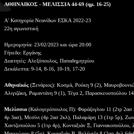
ΑΘΗΝΑΙΚΟΣ - ΜΕΛΙΣΣΙΑ 44-69 (ημ. 16-25)
A' Κατηγορία Νεανίδων ΕΣΚΑ 2022-23
22η αγωνιστική
Ημερομηνία: 23/02/2023 και ώρα 20:00
Γήπεδο: Εργάνης
Διαιτητές: Αλεξόπουλος, Παπαδημητρίου
Δεκάλεπτα: 9-14, 8-16, 10-19, 17-20
Αθηναϊκός
(Ξενάριος): Κοσμά, Ρούκη 9 (2), Μαυροβουνιώ
Αλιγιζάκη, Ραμαντάνη 9 (1), Τέγα 2, Παρασκευοπούλου 14
Μελίσσια
(Καλογερόπουλος Π): Φαράζογλου 11 (2τρ 2ασ 2
4ρ 3ασ), Μεσίνι (4ρ 2ασ 2κλ), Παλαμάρη 13 (1τρ 5ρ), Ζων
Χαντζοπούλου 5 (1τρ 4ρ), Κονταξιάν Ξ, Γιαννακοπούλου, Ζ
Μαγγιώρου 8 (5ρ), Κονταξιάν Β, Βελέντζα 8 (2ασ 4κλ 6def