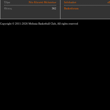
Έδρα
Νέο Κλειστό Μελισσίων
Infobasket
eB
Θέσεις
362
Basketforum
Copyright © 2011-2026 Melissia Basketball Club, All rights reserved