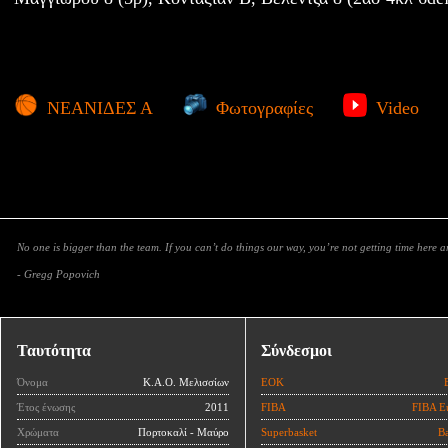
ΝΕΑΝΙΔΕΣ Α
Φωτογραφίες
Video
No one is bigger than the team. If you can’t do things our way, you’re not getting time here 
- Gregg Popovich
Ταυτότητα
Σύνδεσμοι
Όνομα
Κ.Α.Ο. Μελισσίων
ΕΟΚ
Έτος ένωσης
2011
FIBA
FIBA E
Χρώματα
Πορτοκαλί - Μαύρο
Superbasket
Ba