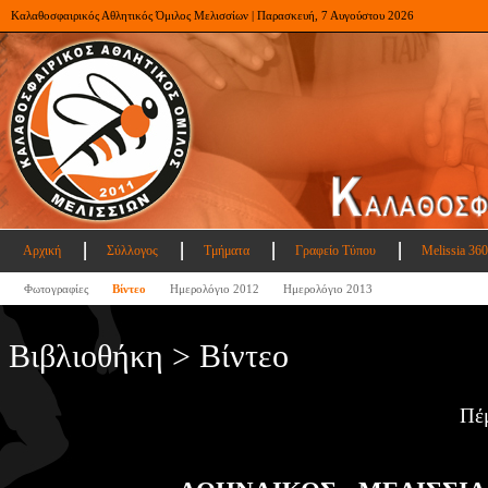
Καλαθοσφαιρικός Αθλητικός Όμιλος Μελισσίων | Παρασκευή, 7 Αυγούστου 2026
Αρχική
Σύλλογος
Τμήματα
Γραφείο Τύπου
Melissia 360
Φωτογραφίες
Βίντεο
Ημερολόγιο 2012
Ημερολόγιο 2013
Βιβλιοθήκη > Βίντεο
Πέ