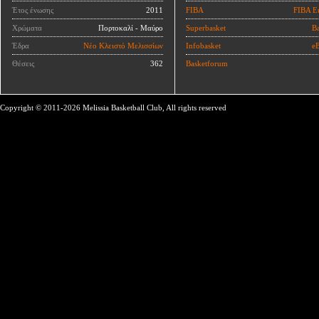
Έτος ένωσης
2011
FIBA
FIBA E
Χρώματα
Πορτοκαλί - Μαύρο
Superbasket
Ba
Έδρα
Νέο Κλειστό Μελισσίων
Infobasket
eB
Θέσεις
362
Basketforum
Copyright © 2011-2026 Melissia Basketball Club, All rights reserved