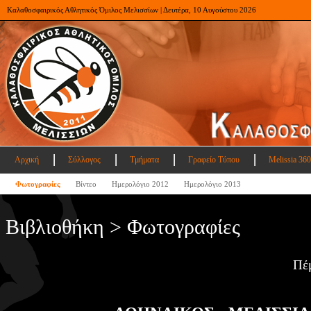
Καλαθοσφαιρικός Αθλητικός Όμιλος Μελισσίων | Δευτέρα, 10 Αυγούστου 2026
Αρχική
Σύλλογος
Τμήματα
Γραφείο Τύπου
Melissia 360
Φωτογραφίες
Βίντεο
Ημερολόγιο 2012
Ημερολόγιο 2013
Βιβλιοθήκη > Φωτογραφίες
Πέ