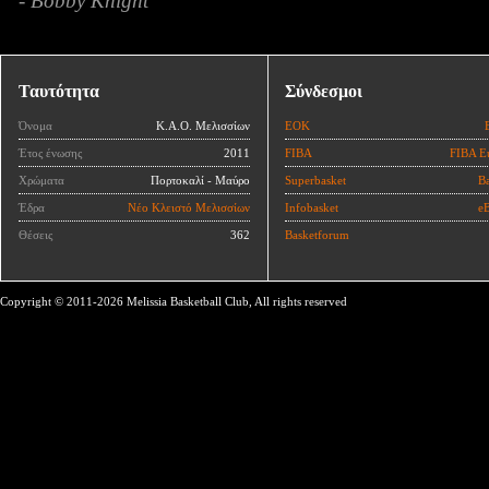
- Bobby Knight
Ταυτότητα
Σύνδεσμοι
Όνομα
Κ.Α.Ο. Μελισσίων
ΕΟΚ
Έτος ένωσης
2011
FIBA
FIBA E
Χρώματα
Πορτοκαλί - Μαύρο
Superbasket
Ba
Έδρα
Νέο Κλειστό Μελισσίων
Infobasket
eB
Θέσεις
362
Basketforum
Copyright © 2011-2026 Melissia Basketball Club, All rights reserved