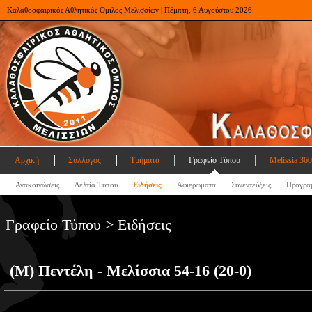
Καλαθοσφαιρικός Αθλητικός Όμιλος Μελισσίων | Πέμπτη, 6 Αυγούστου 2026
Αρχική
Σύλλογος
Τμήματα
Γραφείο Τύπου
Melissia 360
Ανακοινώσεις
Δελτία Τύπου
Ειδήσεις
Αφιερώματα
Συνεντεύξεις
Πρόγρα
Γραφείο Τύπου > Ειδήσεις
(Μ) Πεντέλη - Μελίσσια 54-16 (20-0)