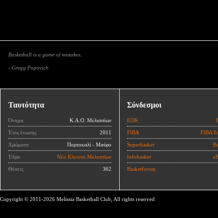
Basketball is a game of mistakes.
- Gregg Popovich
Ταυτότητα
Σύνδεσμοι
Όνομα
Κ.Α.Ο. Μελισσίων
ΕΟΚ
Έτος ένωσης
2011
FIBA
FIBA E
Χρώματα
Πορτοκαλί - Μαύρο
Superbasket
Ba
Έδρα
Νέο Κλειστό Μελισσίων
Infobasket
eB
Θέσεις
362
Basketforum
Copyright © 2011-2026 Melissia Basketball Club, All rights reserved