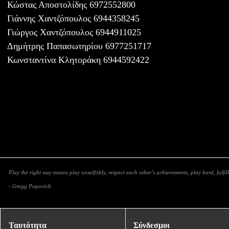
Κώστας Αποστολίδης 6972552800
Γιάννης Χαντζόπουλος 6944358245
Γιώργος Χαντζόπουλος 6944911025
Δημήτρης Παπασωτηρίου 6977251717
Κωνσταντίνα Κλητοράκη 6944592422
Play the right way means play unselfishly, respect each other’s achievements, play hard, fulfill
- Gregg Popovich
Ταυτότητα
Σύνδεσμοι