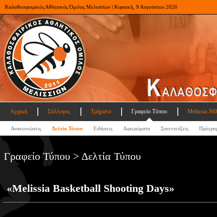
Καλαθοσφαιρικός Αθλητικός Όμιλος Μελισσίων | Κυριακή, 9 Αυγούστου 2026
Αρχική
Σύλλογος
Τμήματα
Γραφείο Τύπου
Melissia 360
Ανακοινώσεις
Δελτία Τύπου
Ειδήσεις
Αφιερώματα
Συνεντεύξεις
Πρόγρα
Γραφείο Τύπου > Δελτία Τύπου
«Melissia Basketball Shooting Days»