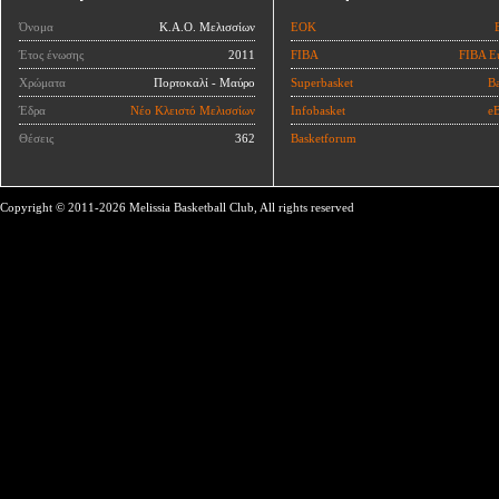
Όνομα
Κ.Α.Ο. Μελισσίων
ΕΟΚ
Έτος ένωσης
2011
FIBA
FIBA E
Χρώματα
Πορτοκαλί - Μαύρο
Superbasket
Ba
Έδρα
Νέο Κλειστό Μελισσίων
Infobasket
eB
Θέσεις
362
Basketforum
Copyright © 2011-2026 Melissia Basketball Club, All rights reserved