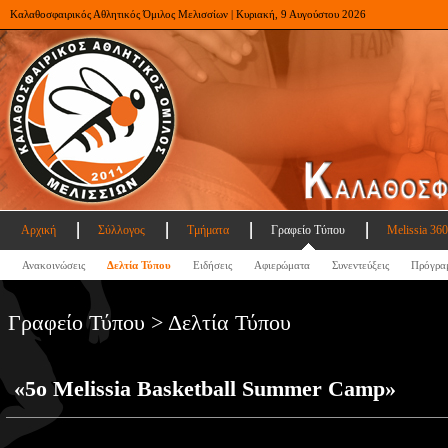
Καλαθοσφαιρικός Αθλητικός Όμιλος Μελισσίων | Κυριακή, 9 Αυγούστου 2026
Αρχική
Σύλλογος
Τμήματα
Γραφείο Τύπου
Melissia 360
Ανακοινώσεις
Δελτία Τύπου
Ειδήσεις
Αφιερώματα
Συνεντεύξεις
Πρόγρα
Γραφείο Τύπου > Δελτία Τύπου
«5ο Melissia Basketball Summer Camp»