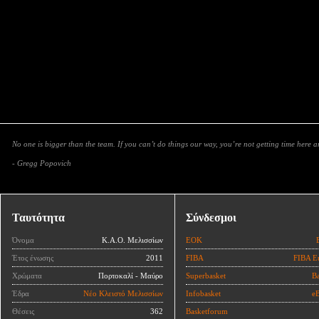
No one is bigger than the team. If you can’t do things our way, you’re not getting time here 
- Gregg Popovich
Ταυτότητα
Σύνδεσμοι
Όνομα
Κ.Α.Ο. Μελισσίων
ΕΟΚ
Έτος ένωσης
2011
FIBA
FIBA E
Χρώματα
Πορτοκαλί - Μαύρο
Superbasket
Ba
Έδρα
Νέο Κλειστό Μελισσίων
Infobasket
eB
Θέσεις
362
Basketforum