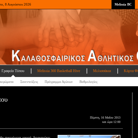
το, 8 Αυγούστου 2026
Melissia BC
Γραφείο Τύπου
Melissia 360 Basketball Hive
Μελισσάκια
Κάρτα Φ
ιερώματα
Συνεντεύξεις
Πρόγραμμα Αγώνων
Βαθμολογίες
που
Πέμπτη, 16 Μαΐου 2013
και ώρα 12:00
4η συνεχόμενη χρονιά, διοργανώνει