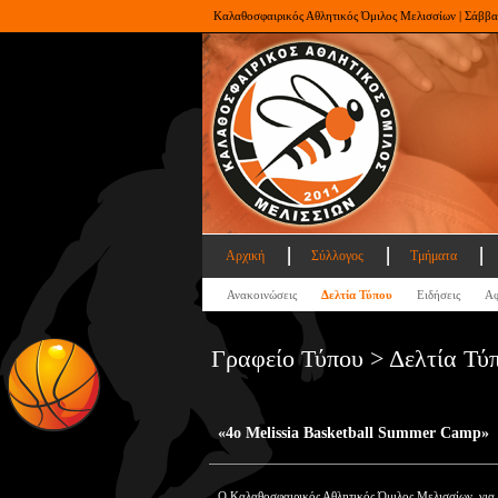
Καλαθοσφαιρικός Αθλητικός Όμιλος Μελισσίων | Σάββα
Αρχική
Σύλλογος
Τμήματα
Ανακοινώσεις
Δελτία Τύπου
Ειδήσεις
Αφ
Γραφείο Τύπου > Δελτία Τύ
«4ο Melissia Basketball Summer Camp»
Ο Καλαθοσφαιρικός Αθλητικός Όμιλος Μελισσίων, για 