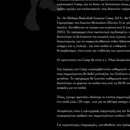
καλοκαιρινό Camp, για να δώσει τη δυνατότητα στους μ
πρώτες ημέρες των καλοκαιρινών τους διακοπών ευχάρι
Το «4o Melissia Basketball Summer Camp 2013», θα δ
Γυμναστήριο του Λυκείου Μελισσίων (Πόντου 5) σε μί
Ιουνίου. Απευθύνεται σε αγόρια και κορίτσια από 8 έω
2005). Το πρόγραμμα είναι προσεκτικά σχεδιασμένο, ώ
δυνατότητα να βελτιώσουν την ατομική τους τεχνική, ν
διαγωνισμούς, και να παρακολουθήσουν video διδακτι
υπάρχει και η επιλογή - για όσα παιδιά το επιθυμούν 
Κολυμβητήριο, όπου (υπό την επίβλεψη των προπονητ
Οι προπονητές του Camp θα είναι η κ. Όλγα Σκαρογιά
Στις παροχές του Camp περιλαμβάνονται καθημερινά: σ
τους συμμετέχοντες θα δοθεί μπλουζάκι του Συλλόγου 
μετάλλια. Το πρόγραμμα θα ξεκινάει καθημερινά από τι
δυνατότητα να φέρνουν τα παιδιά τους από τις 08:00 κ
ασφαλές για τα παιδιά.
Τέλος, έχουμε φροντίσει ιδιαίτερα το κόστος συμμετοχ
ένα παιδί είναι 120 ευρώ , ενώ για τα αδέλφια υπάρχε
Απαραίτητη είναι η προεγγραφή συμμετοχής έως την Κυ
περιορισμένου αριθμού των συμμετεχόντων παιδιών (30
Για περισσότερες πληροφορίες, απευθυνθείτε στα τηλέ