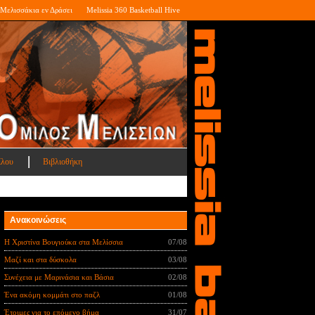
Μελισσάκια εν Δράσει
Melissia 360 Basketball Hive
ίλου
Βιβλιοθήκη
Ανακοινώσεις
Η Χριστίνα Βουγιούκα στα Μελίσσια
07/08
Μαζί και στα δύσκολα
03/08
Συνέχεια με Μαρινάσια και Βάσια
02/08
Ένα ακόμη κομμάτι στο παζλ
01/08
Έτοιμες για το επόμενο βήμα
31/07