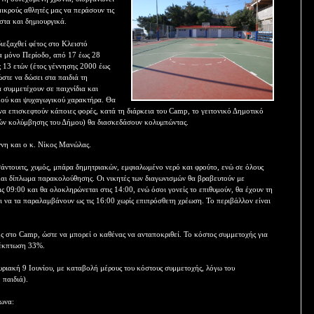
ικρούς αθλητές μας να περάσουν τις
στα και δημιουργικά.
ιεξαχθεί φέτος στο Κλειστό
α μόνο Περίοδο, από 17 έως 28
ς 13 ετών (έτος γέννησης 2000 έως
στε να δώσει στα παιδιά τη
α συμμετέχουν σε παιχνίδια και
κού και ψυχαγωγικού χαρακτήρα. Θα
- να επισκεφτούν κάποιες φορές, κατά τη διάρκεια του Camp, το γειτονικό Δημοτικό
ών κολύμβησης του Δήμου) θα διασκεδάσουν κολυμπώντας.
ννη και ο κ. Νίκος Μανώλας.
άντουιτς, χυμός, μπάρα δημητριακών, εμφιαλωμένο νερό και φρούτο, ενώ σε όλους
και δίπλωμα παρακολούθησης. Οι νικητές των διαγωνισμών θα βραβευτούν με
ς 09:00 και θα ολοκληρώνεται στις 14:00, ενώ όσοι γονείς το επιθυμούν, θα έχουν τη
αι να τα παραλαμβάνουν ως τις 16:00 χωρίς επιπρόσθετη χρέωση. Το περιβάλλον είναι
ής στο Camp, ώστε να μπορεί ο καθένας να ανταποκριθεί. Το κόστος συμμετοχής για
ι έκπτωση 33%.
ριακή 9 Ιουνίου, με καταβολή μέρους του κόστους συμμετοχής, λόγω του
 παιδιά).
φωνα: