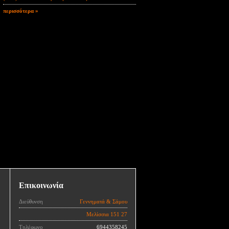
περισσότερα »
Επικοινωνία
Διεύθυνση
Γεννηματά & Σάμου
Μελίσσια 151 27
Τηλέφωνο
6944358245