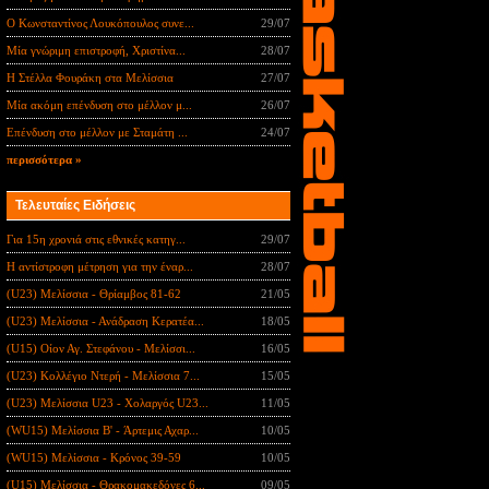
Ο Κωνσταντίνος Λουκόπουλος συνε...
29/07
Μία γνώριμη επιστροφή, Χριστίνα...
28/07
Η Στέλλα Φουράκη στα Μελίσσια
27/07
Μία ακόμη επένδυση στο μέλλον μ...
26/07
Επένδυση στο μέλλον με Σταμάτη ...
24/07
περισσότερα »
Τελευταίες Ειδήσεις
Για 15η χρονιά στις εθνικές κατηγ...
29/07
Η αντίστροφη μέτρηση για την έναρ...
28/07
(U23) Μελίσσια - Θρίαμβος 81-62
21/05
(U23) Μελίσσια - Ανάδραση Κερατέα...
18/05
(U15) Οίον Αγ. Στεφάνου - Μελίσσι...
16/05
(U23) Κολλέγιο Ντερή - Μελίσσια 7...
15/05
(U23) Μελίσσια U23 - Χολαργός U23...
11/05
(WU15) Μελίσσια B' - Άρτεμις Αχαρ...
10/05
(WU15) Μελίσσια - Κρόνος 39-59
10/05
(U15) Μελίσσια - Θρακομακεδόνες 6...
09/05