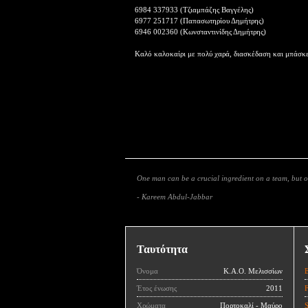
6984 337933 (Τζιαμπάζης Βαγγέλης)
6977 251717 (Παπασωτηρίου Δημήτρης)
6946 002360 (Κωνσταντινίδης Δημήτρης)
Καλό καλοκαίρι με πολύ χαρά, διασκέδαση και μπάσκε
One man can be a crucial ingredient on a team, but
- Kareem Abdul-Jabbar
Ταυτότητα
Όνομα
Κ.Α.Ο. Μελισσίων
Έτος ένωσης
2011
Χρώματα
Πορτοκαλί - Μαύρο