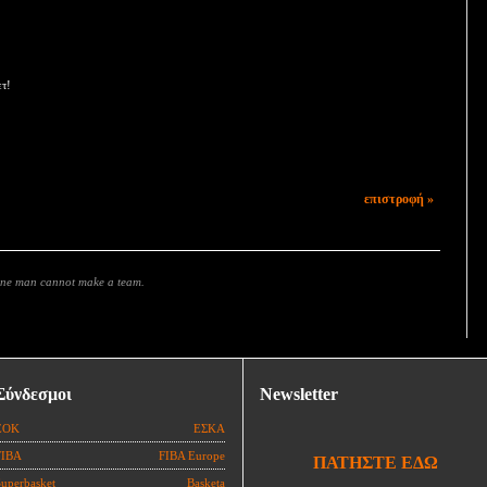
τ!
επιστροφή »
 one man cannot make a team.
Σύνδεσμοι
Newsletter
ΕΟΚ
ΕΣΚΑ
FIBA
FIBA Europe
ΠΑΤΗΣΤΕ ΕΔΩ
Superbasket
Basketa