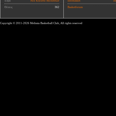
Έδρα
Νέο Κλειστό Μελισσίων
Infobasket
eB
Θέσεις
362
Basketforum
Copyright © 2011-2026 Melissia Basketball Club, All rights reserved