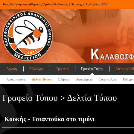
Καλαθοσφαιρικός Αθλητικός Όμιλος Μελισσίων | Πέμπτη, 6 Αυγούστου 2026
Αρχική
Σύλλογος
Τμήματα
Γραφείο Τύπου
Melissia 360
Ανακοινώσεις
Δελτία Τύπου
Ειδήσεις
Αφιερώματα
Συνεντεύξεις
Πρόγρα
Γραφείο Τύπου > Δελτία Τύπου
Κουκής - Τσιαντούκα στο τιμόνι