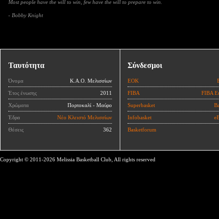
Most people have the will to win, few have the will to prepare to win.
- Bobby Knight
Ταυτότητα
Σύνδεσμοι
Όνομα
Κ.Α.Ο. Μελισσίων
ΕΟΚ
Έτος ένωσης
2011
FIBA
FIBA E
Χρώματα
Πορτοκαλί - Μαύρο
Superbasket
Ba
Έδρα
Νέο Κλειστό Μελισσίων
Infobasket
eB
Θέσεις
362
Basketforum
Copyright © 2011-2026 Melissia Basketball Club, All rights reserved