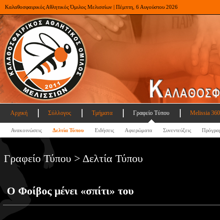
Καλαθοσφαιρικός Αθλητικός Όμιλος Μελισσίων | Πέμπτη, 6 Αυγούστου 2026
Αρχική
Σύλλογος
Τμήματα
Γραφείο Τύπου
Melissia 360
Ανακοινώσεις
Δελτία Τύπου
Ειδήσεις
Αφιερώματα
Συνεντεύξεις
Πρόγρα
Γραφείο Τύπου > Δελτία Τύπου
Ο Φοίβος μένει «σπίτι» του