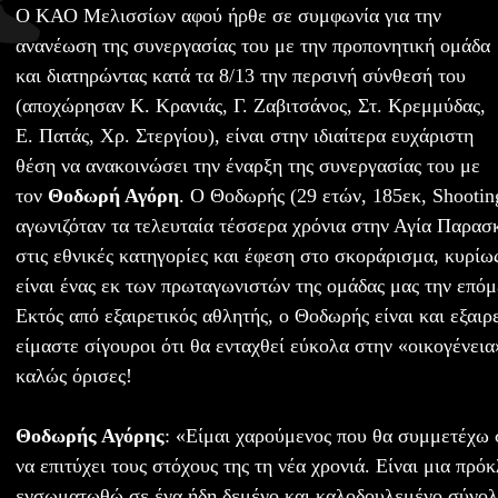
Ο ΚΑΟ Μελισσίων αφού ήρθε σε συμφωνία για την
ανανέωση της συνεργασίας του με την προπονητική ομάδα
και διατηρώντας κατά τα 8/13 την περσινή σύνθεσή του
(αποχώρησαν Κ. Κρανιάς, Γ. Ζαβιτσάνος, Στ. Κρεμμύδας,
Ε. Πατάς, Χρ. Στεργίου), είναι στην ιδιαίτερα ευχάριστη
θέση να ανακοινώσει την έναρξη της συνεργασίας του με
τον
Θοδωρή Αγόρη
. Ο Θοδωρής (29 ετών, 185εκ, Shootin
αγωνιζόταν τα τελευταία τέσσερα χρόνια στην Αγία Παρασ
στις εθνικές κατηγορίες και έφεση στο σκοράρισμα, κυρίως
είναι ένας εκ των πρωταγωνιστών της ομάδας μας την επόμ
Εκτός από εξαιρετικός αθλητής, ο Θοδωρής είναι και εξαιρ
είμαστε σίγουροι ότι θα ενταχθεί εύκολα στην «οικογένε
καλώς όρισες!
Θοδωρής Αγόρης
: «Είμαι χαρούμενος που θα συμμετέχω 
να επιτύχει τους στόχους της τη νέα χρονιά. Είναι μια πρό
ενσωματωθώ σε ένα ήδη δεμένο και καλοδουλεμένο σύνολ