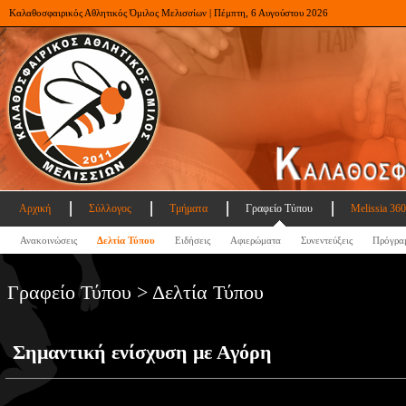
Καλαθοσφαιρικός Αθλητικός Όμιλος Μελισσίων | Πέμπτη, 6 Αυγούστου 2026
Αρχική
Σύλλογος
Τμήματα
Γραφείο Τύπου
Melissia 360
Ανακοινώσεις
Δελτία Τύπου
Ειδήσεις
Αφιερώματα
Συνεντεύξεις
Πρόγρα
Γραφείο Τύπου > Δελτία Τύπου
Σημαντική ενίσχυση με Αγόρη