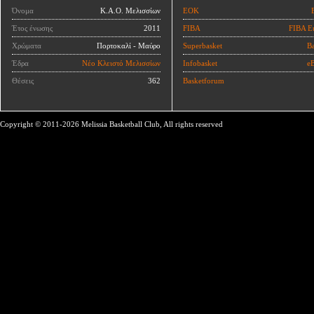
Όνομα
Κ.Α.Ο. Μελισσίων
ΕΟΚ
Έτος ένωσης
2011
FIBA
FIBA E
Χρώματα
Πορτοκαλί - Μαύρο
Superbasket
Ba
Έδρα
Νέο Κλειστό Μελισσίων
Infobasket
eB
Θέσεις
362
Basketforum
Copyright © 2011-2026 Melissia Basketball Club, All rights reserved