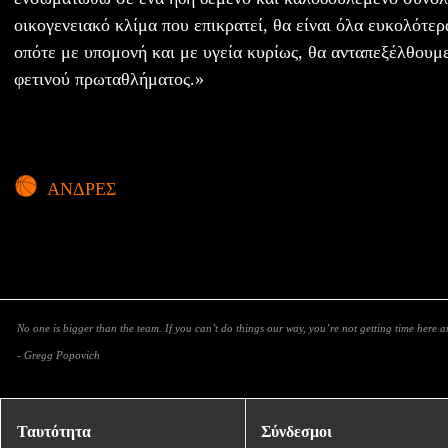
οικογενειακό κλίμα που επικρατεί, θα είναι όλα ευκολότερ
οπότε με υπομονή και με υγεία κυρίως, θα ανταπεξέλθουμε
φετινού πρωταθλήματος.»
ΑΝΔΡΕΣ
No one is bigger than the team. If you can’t do things our way, you’re not getting time here 
- Gregg Popovich
Ταυτότητα
Σύνδεσμοι