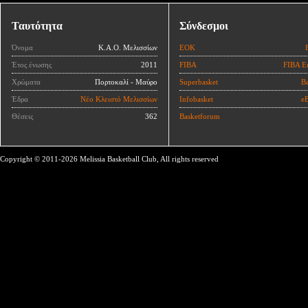
Ταυτότητα
Σύνδεσμοι
Όνομα
Κ.Α.Ο. Μελισσίων
ΕΟΚ
Έτος ένωσης
2011
FIBA
FIBA E
Χρώματα
Πορτοκαλί - Μαύρο
Superbasket
Ba
Έδρα
Νέο Κλειστό Μελισσίων
Infobasket
eB
Θέσεις
362
Basketforum
Copyright © 2011-2026 Melissia Basketball Club, All rights reserved