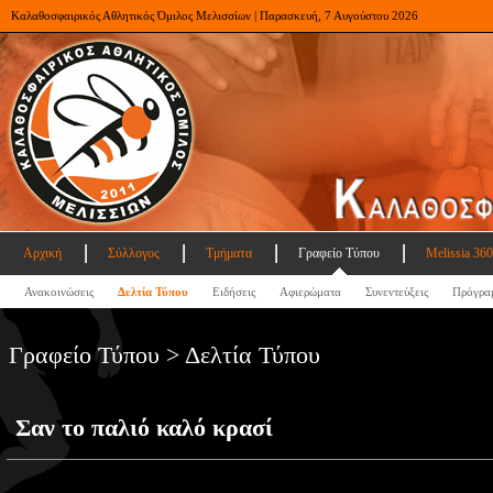
Καλαθοσφαιρικός Αθλητικός Όμιλος Μελισσίων | Παρασκευή, 7 Αυγούστου 2026
Αρχική
Σύλλογος
Τμήματα
Γραφείο Τύπου
Melissia 360
Ανακοινώσεις
Δελτία Τύπου
Ειδήσεις
Αφιερώματα
Συνεντεύξεις
Πρόγρα
Γραφείο Τύπου > Δελτία Τύπου
Σαν το παλιό καλό κρασί