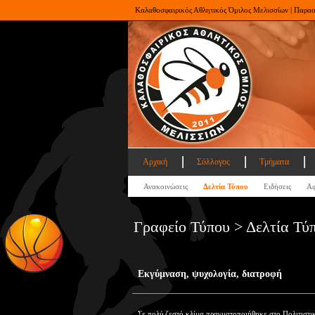
Καλαθοσφαιρικός Αθλητικός Όμιλος Μελισσίων | Παρα
Αρχική
Σύλλογος
Τμήματα
Ανακοινώσεις
Δελτία Τύπου
Ειδήσεις
Αφ
Γραφείο Τύπου > Δελτία Τύ
Εκγύμναση, ψυχολογία, διατροφή
Σε πολύ ζεστό κλίμα πραγματοποιήθηκε στο Πολιτιστι