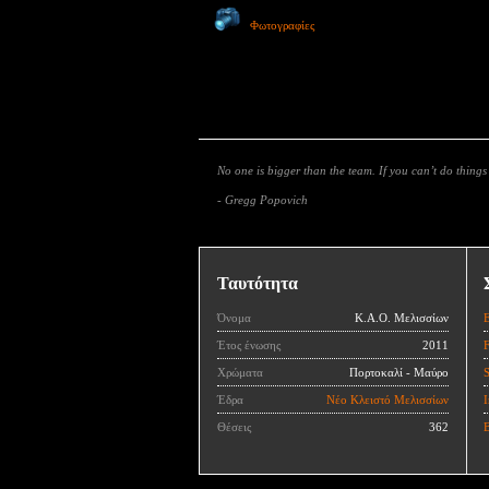
Φωτογραφίες
No one is bigger than the team. If you can’t do thing
- Gregg Popovich
Ταυτότητα
Όνομα
Κ.Α.Ο. Μελισσίων
Έτος ένωσης
2011
Χρώματα
Πορτοκαλί - Μαύρο
Έδρα
Νέο Κλειστό Μελισσίων
I
Θέσεις
362