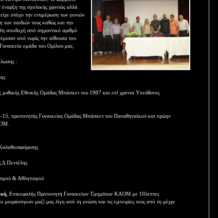
έναρξη της σχολικής χρονιάς αλλά
 είχε στόχο την ενημέρωση των γονιών
 των παιδιών τους καθώς και την
γάλη αποδοχή από σημαντικό αριθμό
γέμισαν από νωρίς την αίθουσα του
 Γυναικεία ομάδα του Ομίλου μας.
ήλωσης :
λης
ς μυθικής Εθνικής Ομάδας Μπάσκετ του 1987 και επί χρόνια Υπεύθυνος
4-15, προπονητής Γυναικείας Ομάδας Μπάσκετ του Παναθηναϊκού και πρώην
ΑΟΜ.
 Καλαθοσφαίρισης
ς Δ.Πεντέλης
ισμού & Αθλητισμού
υκή
, Επικεφαλής Προπονητή Γυναικείων Τμημάτων ΚΑΟM με 10λεπτες
ι μοιράστηκαν μαζί μας λίγη από τη γνώση και τις εμπειρίες τους από τη μέχρι