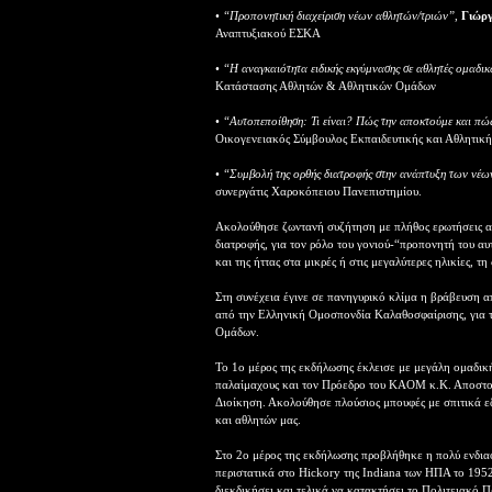
•
“Προπονητική διαχείριση νέων αθλητών/τριών”
,
Γιώργ
Αναπτυξιακού ΕΣΚΑ
•
“Η αναγκαιότητα ειδικής εκγύμνασης σε αθλητές ομαδ
Κατάστασης Αθλητών & Αθλητικών Ομάδων
•
“Αυτοπεποίθηση: Τι είναι? Πώς την αποκτούμε και πώ
Οικογενειακός Σύμβουλος Εκπαιδευτικής και Αθλητική
•
“Συμβολή της ορθής διατροφής στην ανάπτυξη των νέω
συνεργάτις Χαροκόπειου Πανεπιστημίου.
Ακολούθησε ζωντανή συζήτηση με πλήθος ερωτήσεις απ
διατροφής, για τον ρόλο του γονιού-“προπονητή του αυτ
και της ήττας στα μικρές ή στις μεγαλύτερες ηλικίες, τ
Στη συνέχεια έγινε σε πανηγυρικό κλίμα η βράβευση 
από την Ελληνική Ομοσπονδία Καλαθοσφαίρισης, για τ
Ομάδων.
Το 1ο μέρος της εκδήλωσης έκλεισε με μεγάλη ομαδική
παλαίμαχους και τον Πρόεδρο του ΚΑΟΜ κ.Κ. Αποστο
Διοίκηση. Ακολούθησε πλούσιος μπουφές με σπιτικά εδ
και αθλητών μας.
Στο 2ο μέρος της εκδήλωσης προβλήθηκε η πολύ ενδια
περιστατικά στο Hickory της Indiana των ΗΠΑ το 195
διεκδικήσει και τελικά να κατακτήσει το Πολιτειακό 