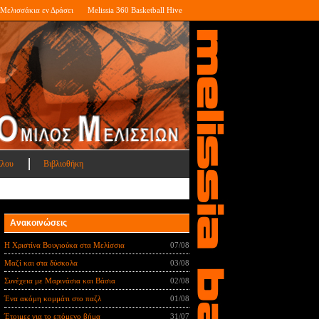
Μελισσάκια εν Δράσει
Melissia 360 Basketball Hive
ίλου
Βιβλιοθήκη
Ανακοινώσεις
Η Χριστίνα Βουγιούκα στα Μελίσσια
07/08
Μαζί και στα δύσκολα
03/08
Συνέχεια με Μαρινάσια και Βάσια
02/08
Ένα ακόμη κομμάτι στο παζλ
01/08
Έτοιμες για το επόμενο βήμα
31/07