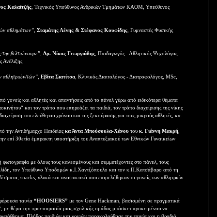
ος Καλαϊτζής
, Τεχνικός Υπεύθυνος Ανδρικών Τμημάτων ΚΑΟM, Υπεύθυνος
ικών αθλημάτων”
,
Σταμάτης Λένης & Στέφανος Κουφίδης
, Γυμναστές Φυσικής
ς την βελτιώνουμε”
,
Δρ. Νίκος Γεωργιάδης
, Παιδαγωγός - Αθλητικός Ψυχολόγος,
ς Ανέλιξης
ν αθλητριών/τών”
,
Εβίτα Σιατίτσα
, Κλινικός Διαιτολόγος - Διατροφολόγος, MSc,
ό γονείς και αθλητές και απαντήσεις από το πάνελ γύρω από ειδικότερα θέματα
οκινήτου“ και τον τρόπο που επηρεάζει τα παιδιά, τον τρόπο διαχείρισης της νίκης
η διαχείριση του ελεύθερου χρόνου και της ξεκούρασης για τους μικρούς αθλητές, κα.
από την Αντιδήμαρχο Παιδείας
κα Άντα Μπούσουλα-Χάνου
του
κ. Γιάννη Μακρή
,
ην επί 30ετία έμπρακτη υποστήριξη του Αναπτυξιακού των Εθνικών Γυναικείων
 φωτογραφία με όλους τους καλεσμένους και συμμετέχοντες στο πάνελ, τους
λίδη, τον Υπεύθυνο Υποδομών κ.Ι.Χαντζόπουλο και τον κ.Π.Κατσάβαρο από τη
έσματα, snacks, γλυκά και αναψυκτικά που επιμελήθηκαν οι γονείς των αθλητριών
φέρουσα ταινία
“HOOSIERS”
με τον Gene Hackman, βασισμένη σε πραγματικά
2, με θέμα την προετοιμασία μιας σχολικής ομάδας μπάσκετ προκειμένου να
Πρωτάθλημα. Πλήθος παιδιών και γονιών παρακολούθησε την ταινία και η βραδιά