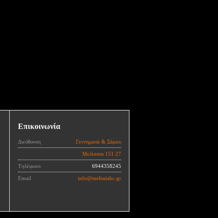
Επικοινωνία
Διεύθυνση
Γεννηματά & Σάμου
Μελίσσια 151 27
Τηλέφωνο
6944358245
Email
info@melissiabc.gr