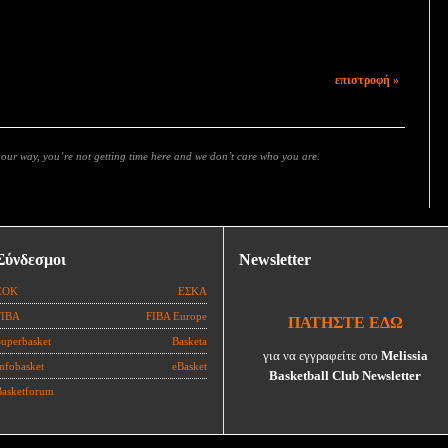
επιστροφή »
s our way, you’re not getting time here and we don’t care who you are.
Σύνδεσμοι
Newsletter
ΕΟΚ
ΕΣΚΑ
FIBA
FIBA Europe
ΠΑΤΗΣΤΕ ΕΔΩ
Superbasket
Basketa
για να εγγραφείτε στο
Melissia
nfobasket
eBasket
Basketball Club Newsletter
Basketforum