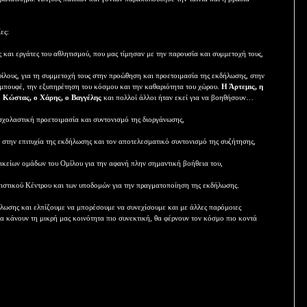
ες:
 και εργάτες του αθλητισμού, που μας τίμησαν με την παρουσία και συμμετοχή τους,
φίλους, για τη συμμετοχή τους στην προώθηση και προετοιμασία της εκδήλωσης, στην
ν μπουφέ, την εξυπηρέτηση του κόσμου και την καθαριότητα του χώρου.
Η Άρτεμις, η
 ο Κώστας, ο Χάρης, ο Βαγγέλης
και πολλοί άλλοι ήταν εκεί για να βοηθήσουν…
σχολαστική προετοιμασία και συντονισμό της διοργάνωσης,
υ στην επιτυχία της εκδήλωσης και τον αποτελεσματικό συντονισμό της συζήτησης,
αικείων ομάδων του Ομίλου για την αφανή πλην σημαντική βοήθεια του,
τιστικού Κέντρου και των υποδομών για την πραγματοποίηση της εκδήλωσης.
δήλωσης και ελπίζουμε να μπορέσουμε να συνεχίσουμε και με άλλες παρόμοιες
θα κάνουν τη μικρή μας κοινότητα πιο συνεκτική, θα φέρνουν τον κόσμο πιο κοντά