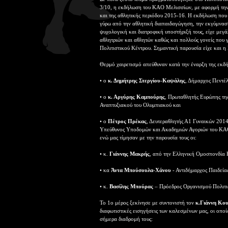
3/10, η εκδήλωση του ΚΑΟ Μελισσίων, με αφορμή την 
και της αθλητικής περιόδου 2015-16. Η εκδήλωση που
γύρω από την αθλητική διαπαιδαγώγηση, την εκγύμναση
ψυχολογική και διατροφική υποστήριξή τους, είχε με
αθλητριών και αθλητών καθώς και πολλούς γονείς που 
Πολιτιστικού Κέντρου. Σημαντική παρουσία είχε και η
Θερμό χαιρετισμό απεύθυναν κατά την έναρξη της εκδ
• ο
κ. Δημήτρης Στεργίου-Καψάλης
, Δήμαρχος Πεντέ
• ο
κ. Αργύρης Καμπούρης
, Πρωταθλητής Ευρώπης τη
Αναπτυξιακού του Ολυμπιακού και
• ο
Πέτρος Πρέκας
, Δευτεραθλητής Α1 Γυναικών 201
Υπεύθυνος Υποδομών και Ακαδημιών Αγοριών του Κ
ενώ μας τίμησαν με την παρουσία τους οι:
• κ.
Γιάννης Μακρής
, από την Ελληνική Ομοσπονδία
• κα
Άντα Μπούσουλα-Χάνου
- Αντιδήμαρχος Παιδεία
• κ.
Βασίλης Μπούρας
– Πρόεδρος Οργανισμού Πολιτ
Το 1ο μέρος ξεκίνησε με συντονιστή τον
κ.Γιάννη Κο
διαφωτιστικές εισηγήσεις των καλεσμένων μας, οι οποίο
σήμερα διαδρομή τους: