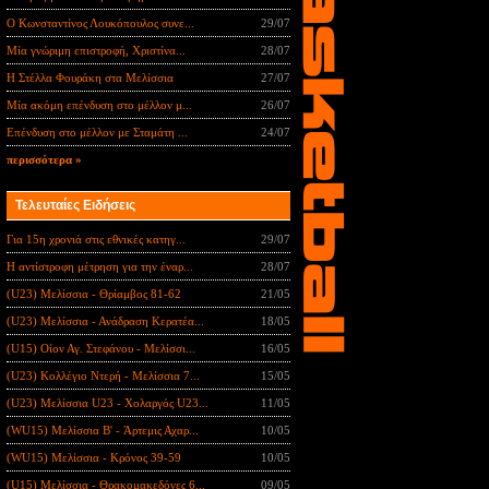
Ο Κωνσταντίνος Λουκόπουλος συνε...
29/07
Μία γνώριμη επιστροφή, Χριστίνα...
28/07
Η Στέλλα Φουράκη στα Μελίσσια
27/07
Μία ακόμη επένδυση στο μέλλον μ...
26/07
Επένδυση στο μέλλον με Σταμάτη ...
24/07
περισσότερα »
Τελευταίες Ειδήσεις
Για 15η χρονιά στις εθνικές κατηγ...
29/07
Η αντίστροφη μέτρηση για την έναρ...
28/07
(U23) Μελίσσια - Θρίαμβος 81-62
21/05
(U23) Μελίσσια - Ανάδραση Κερατέα...
18/05
(U15) Οίον Αγ. Στεφάνου - Μελίσσι...
16/05
(U23) Κολλέγιο Ντερή - Μελίσσια 7...
15/05
(U23) Μελίσσια U23 - Χολαργός U23...
11/05
(WU15) Μελίσσια B' - Άρτεμις Αχαρ...
10/05
(WU15) Μελίσσια - Κρόνος 39-59
10/05
(U15) Μελίσσια - Θρακομακεδόνες 6...
09/05