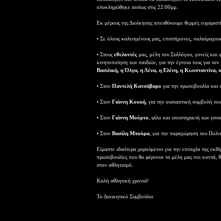
ολοκληρώθηκε αισίως στις 22:00μμ.
Εκ μέρους της Διοίκησης απευθύνουμε θερμές ευχαριστί
• Σε όλους καλεσμένους μας, επιστήμονες, παλαίμαχους
• Στους
εθελοντές
μας, μέλη του Συλλόγου, γονείς και 
κινητοποίηση των παιδιών, για την έγνοια τους για το
Βασιλική, η Όλγα, η Λένα, η Ελένη, η Κωνσταντίνα,
• Στον
Παντελή Κατσάβαρο
για την πρωτοβουλία και 
• Στον
Γιάννη Κουκή
, για την ουσιαστική συμβολή το
• Στον
Γιάννη Μούρτο
, φίλο και υποστηρικτή των γυν
• Στον
Βασίλη Μπούρα
, για την παραχώρηση του Πολι
Είμαστε ιδιαίτερα χαρούμενοι για την επιτυχία της εκ
πρωτοβουλίες που θα φέρνουν τα μέλη μας πιο κοντά, 
στον αθλητισμό.
Καλή αθλητική χρονιά!
Το Διοικητικό Συμβούλιο