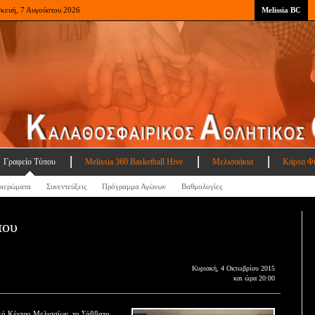
σκευή, 7 Αυγούστου 2026
Melissia BC
Γραφείο Τύπου
Melissia 360 Basketball Hive
Μελισσάκια
Κάρτα Φ
ιερώματα
Συνεντεύξεις
Πρόγραμμα Αγώνων
Βαθμολογίες
που
Κυριακή, 4 Οκτωβρίου 2015
και ώρα 20:00
κό Κέντρο Μελισσίων, το Σάββατο