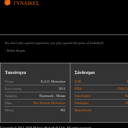
ΓΥΝΑΙΚΕΣ
You don't play against opponents, you play against the game of basketball.
- Bobby Knight
Ταυτότητα
Σύνδεσμοι
Όνομα
Κ.Α.Ο. Μελισσίων
ΕΟΚ
Έτος ένωσης
2011
FIBA
FIBA E
Χρώματα
Πορτοκαλί - Μαύρο
Superbasket
Ba
Έδρα
Νέο Κλειστό Μελισσίων
Infobasket
eB
Θέσεις
362
Basketforum
Copyright © 2011-2026 Melissia Basketball Club, All rights reserved