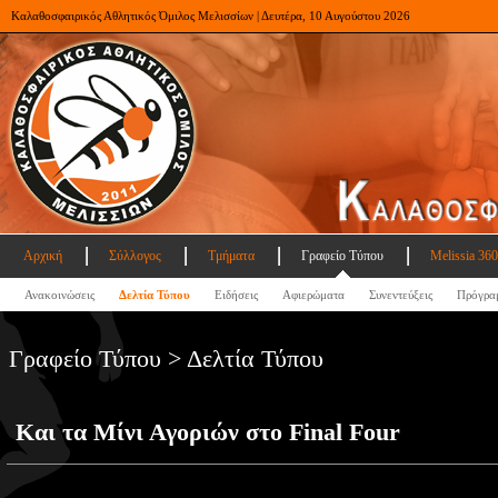
Καλαθοσφαιρικός Αθλητικός Όμιλος Μελισσίων | Δευτέρα, 10 Αυγούστου 2026
Αρχική
Σύλλογος
Τμήματα
Γραφείο Τύπου
Melissia 360
Ανακοινώσεις
Δελτία Τύπου
Ειδήσεις
Αφιερώματα
Συνεντεύξεις
Πρόγρα
Γραφείο Τύπου > Δελτία Τύπου
Και τα Μίνι Αγοριών στο Final Four