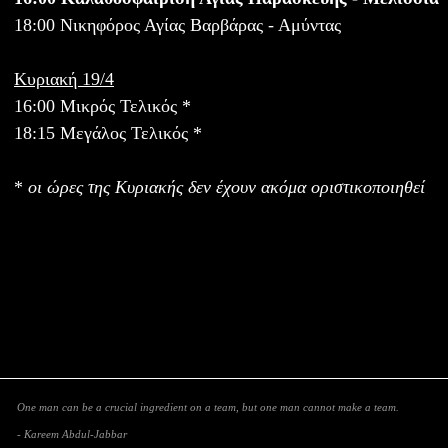
18:00 Νικηφόρος Αγίας Βαρβάρας - Αμύντας
Κυριακή 19/4
16:00 Μικρός Τελικός *
18:15 Μεγάλος Τελικός *
*
οι ώρες της Κυριακής δεν έχουν ακόμα οριστικοποιηθεί
One man can be a crucial ingredient on a team, but one man cannot make a team.
- Kareem Abdul-Jabbar