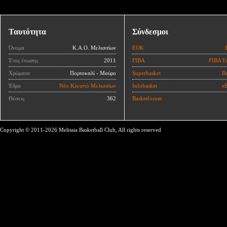
Ταυτότητα
Σύνδεσμοι
Όνομα
Κ.Α.Ο. Μελισσίων
ΕΟΚ
Έτος ένωσης
2011
FIBA
FIBA E
Χρώματα
Πορτοκαλί - Μαύρο
Superbasket
Ba
Έδρα
Νέο Κλειστό Μελισσίων
Infobasket
eB
Θέσεις
362
Basketforum
Copyright © 2011-2026 Melissia Basketball Club, All rights reserved