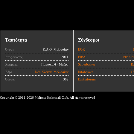
Ταυτότητα
Σύνδεσμοι
Όνομα
Κ.Α.Ο. Μελισσίων
ΕΟΚ
Έτος ένωσης
2011
FIBA
FIBA E
Χρώματα
Πορτοκαλί - Μαύρο
Superbasket
Ba
Έδρα
Νέο Κλειστό Μελισσίων
Infobasket
eB
Θέσεις
362
Basketforum
Copyright © 2011-2026 Melissia Basketball Club, All rights reserved