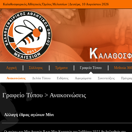
Καλαθοσφαιρικός Αθλητικός Όμιλος Μελισσίων | Δευτέρα, 10 Αυγούστου 2026
Αρχική
Σύλλογος
Τμήματα
Γραφείο Τύπου
Melissia 360
Ανακοινώσεις
Δελτία Τύπου
Ειδήσεις
Αφιερώματα
Συνεντεύξεις
Πρόγρα
Γραφείο Τύπου > Ανακοινώσεις
Αλλαγή έδρας αγώνων Μίνι
Οι αγώνες των Μίνι Αγοριών Β και Μίνι Κοριτσιών του Σαββάτου 10/11 θα διεξαχθούν στο