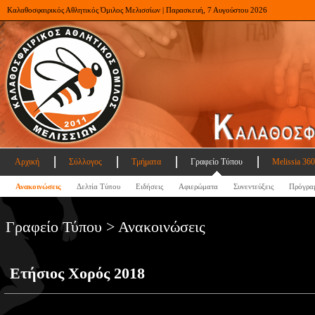
Καλαθοσφαιρικός Αθλητικός Όμιλος Μελισσίων | Παρασκευή, 7 Αυγούστου 2026
Αρχική
Σύλλογος
Τμήματα
Γραφείο Τύπου
Melissia 360
Ανακοινώσεις
Δελτία Τύπου
Ειδήσεις
Αφιερώματα
Συνεντεύξεις
Πρόγρα
Γραφείο Τύπου > Ανακοινώσεις
Ετήσιος Χορός 2018