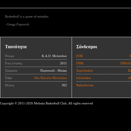
Basketball is a game of mistakes.
- Gregg Popovich
Ταυτότητα
Σύνδεσμοι
Όνομα
Κ.Α.Ο. Μελισσίων
ΕΟΚ
Έτος ένωσης
2011
FIBA
FIBA E
Χρώματα
Πορτοκαλί - Μαύρο
Superbasket
Ba
Έδρα
Νέο Κλειστό Μελισσίων
Infobasket
eB
Θέσεις
362
Basketforum
Copyright © 2011-2026 Melissia Basketball Club, All rights reserved