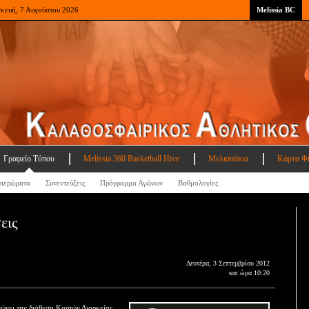
σκευή, 7 Αυγούστου 2026
Melissia BC
Γραφείο Τύπου
Melissia 360 Basketball Hive
Μελισσάκια
Κάρτα Φ
ιερώματα
Συνεντεύξεις
Πρόγραμμα Αγώνων
Βαθμολογίες
εις
Δευτέρα, 3 Σεπτεμβρίου 2012
και ώρα 10:20
ώνει την διάθεση Καρτών Διαρκείας