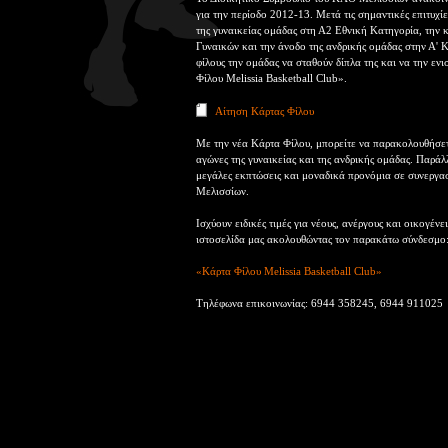
για την περίοδο 2012-13. Μετά τις σημαντικές επιτυχίε
της γυναικείας ομάδας στη Α2 Εθνική Κατηγορία, τη
Γυναικών και την άνοδο της ανδρικής ομάδας στην Α'
φίλους την ομάδας να σταθούν δίπλα της και να την ε
Φίλου Melissia Basketball Club».
Αίτηση Κάρτας Φίλου
Με την νέα Κάρτα Φίλου, μπορείτε να παρακολουθήσετ
αγώνες της γυναικείας και της ανδρικής ομάδας. Παρά
μεγάλες εκπτώσεις και μοναδικά προνόμια σε συνεργασ
Μελισσίων.
Ισχύουν ειδικές τιμές για νέους, ανέργους και οικογέν
ιστοσελίδα μας ακολουθώντας τον παρακάτω σύνδεσμο
«Κάρτα Φίλου Melissia Basketball Club»
Τηλέφωνα επικοινωνίας: 6944 358245, 6944 911025