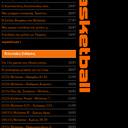
Ο Κωνσταντίνος Λουκόπουλος συνε...
29/07
Μία γνώριμη επιστροφή, Χριστίνα...
28/07
Η Στέλλα Φουράκη στα Μελίσσια
27/07
Μία ακόμη επένδυση στο μέλλον μ...
26/07
Επένδυση στο μέλλον με Σταμάτη ...
24/07
περισσότερα »
Τελευταίες Ειδήσεις
Για 15η χρονιά στις εθνικές κατηγ...
29/07
Η αντίστροφη μέτρηση για την έναρ...
28/07
(U23) Μελίσσια - Θρίαμβος 81-62
21/05
(U23) Μελίσσια - Ανάδραση Κερατέα...
18/05
(U15) Οίον Αγ. Στεφάνου - Μελίσσι...
16/05
(U23) Κολλέγιο Ντερή - Μελίσσια 7...
15/05
(U23) Μελίσσια U23 - Χολαργός U23...
11/05
(WU15) Μελίσσια B' - Άρτεμις Αχαρ...
10/05
(WU15) Μελίσσια - Κρόνος 39-59
10/05
(U15) Μελίσσια - Θρακομακεδόνες 6...
09/05