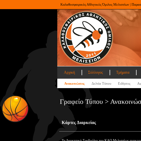
Καλαθοσφαιρικός Αθλητικός Όμιλος Μελισσίων | Παρα
Αρχική
Σύλλογος
Τμήματα
Ανακοινώσεις
Δελτία Τύπου
Ειδήσεις
Αφ
Γραφείο Τύπου > Ανακοινώσ
Κάρτες Διαρκείας
Το Διοικητικό Συμβούλιο του ΚΑΟ Μελισσίων ανακοιν