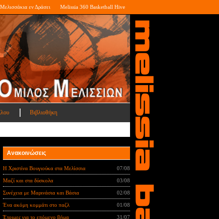
Μελισσάκια εν Δράσει
Melissia 360 Basketball Hive
ίλου
Βιβλιοθήκη
Ανακοινώσεις
Η Χριστίνα Βουγιούκα στα Μελίσσια
07/08
Μαζί και στα δύσκολα
03/08
Συνέχεια με Μαρινάσια και Βάσια
02/08
Ένα ακόμη κομμάτι στο παζλ
01/08
Έτοιμες για το επόμενο βήμα
31/07