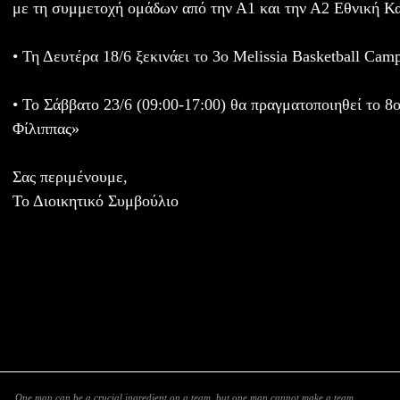
με τη συμμετοχή ομάδων από την Α1 και την Α2 Εθνική Κα
• Τη Δευτέρα 18/6 ξεκινάει το 3ο Melissia Basketball Cam
• Το Σάββατο 23/6 (09:00-17:00) θα πραγματοποιηθεί το 
Φίλιππας»
Σας περιμένουμε,
Το Διοικητικό Συμβούλιο
One man can be a crucial ingredient on a team, but one man cannot make a team.