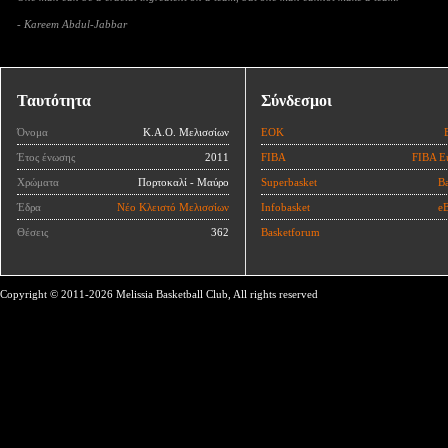
- Kareem Abdul-Jabbar
Ταυτότητα
Σύνδεσμοι
Όνομα
Κ.Α.Ο. Μελισσίων
ΕΟΚ
Έτος ένωσης
2011
FIBA
FIBA E
Χρώματα
Πορτοκαλί - Μαύρο
Superbasket
Ba
Έδρα
Νέο Κλειστό Μελισσίων
Infobasket
eB
Θέσεις
362
Basketforum
Copyright © 2011-2026 Melissia Basketball Club, All rights reserved