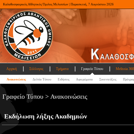
Καλαθοσφαιρικός Αθλητικός Όμιλος Μελισσίων | Παρασκευή, 7 Αυγούστου 2026
Αρχική
Σύλλογος
Τμήματα
Γραφείο Τύπου
Melissia 360
Ανακοινώσεις
Δελτία Τύπου
Ειδήσεις
Αφιερώματα
Συνεντεύξεις
Πρόγρα
Γραφείο Τύπου > Ανακοινώσεις
Εκδήλωση λήξης Ακαδημιών