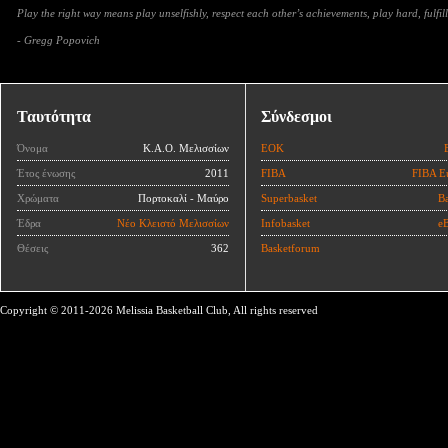
Play the right way means play unselfishly, respect each other’s achievements, play hard, fulfill
- Gregg Popovich
Ταυτότητα
Σύνδεσμοι
Όνομα
Κ.Α.Ο. Μελισσίων
ΕΟΚ
Έτος ένωσης
2011
FIBA
FIBA E
Χρώματα
Πορτοκαλί - Μαύρο
Superbasket
Ba
Έδρα
Νέο Κλειστό Μελισσίων
Infobasket
eB
Θέσεις
362
Basketforum
Copyright © 2011-2026 Melissia Basketball Club, All rights reserved