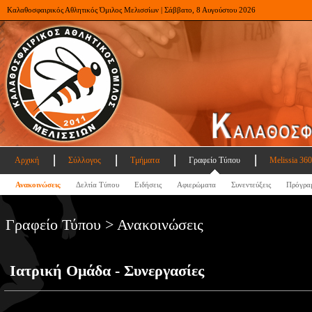
Καλαθοσφαιρικός Αθλητικός Όμιλος Μελισσίων | Σάββατο, 8 Αυγούστου 2026
Αρχική
Σύλλογος
Τμήματα
Γραφείο Τύπου
Melissia 360
Ανακοινώσεις
Δελτία Τύπου
Ειδήσεις
Αφιερώματα
Συνεντεύξεις
Πρόγρα
Γραφείο Τύπου > Ανακοινώσεις
Ιατρική Ομάδα - Συνεργασίες