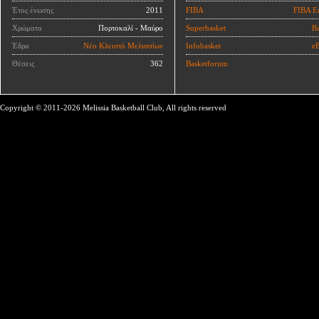
Έτος ένωσης
2011
FIBA
FIBA E
Χρώματα
Πορτοκαλί - Μαύρο
Superbasket
Ba
Έδρα
Νέο Κλειστό Μελισσίων
Infobasket
eB
Θέσεις
362
Basketforum
Copyright © 2011-2026 Melissia Basketball Club, All rights reserved