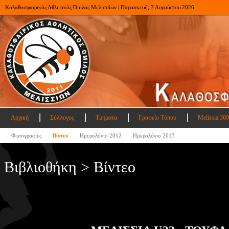
Καλαθοσφαιρικός Αθλητικός Όμιλος Μελισσίων | Παρασκευή, 7 Αυγούστου 2026
Αρχική
Σύλλογος
Τμήματα
Γραφείο Τύπου
Melissia 360
Φωτογραφίες
Βίντεο
Ημερολόγιο 2012
Ημερολόγιο 2013
Βιβλιοθήκη > Βίντεο