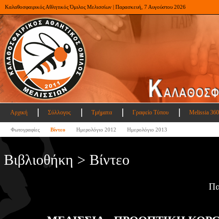
Καλαθοσφαιρικός Αθλητικός Όμιλος Μελισσίων | Παρασκευή, 7 Αυγούστου 2026
Αρχική
Σύλλογος
Τμήματα
Γραφείο Τύπου
Melissia 360
Φωτογραφίες
Βίντεο
Ημερολόγιο 2012
Ημερολόγιο 2013
Βιβλιοθήκη > Βίντεο
Πα