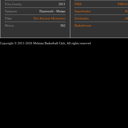
Έτος ένωσης
2011
FIBA
FIBA E
Χρώματα
Πορτοκαλί - Μαύρο
Superbasket
Ba
Έδρα
Νέο Κλειστό Μελισσίων
Infobasket
eB
Θέσεις
362
Basketforum
Copyright © 2011-2026 Melissia Basketball Club, All rights reserved