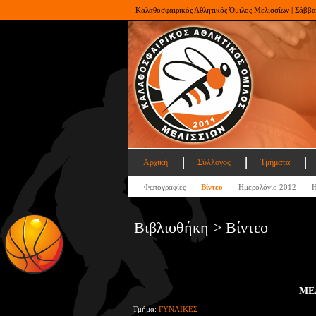
Καλαθοσφαιρικός Αθλητικός Όμιλος Μελισσίων | Σάββα
Αρχική
Σύλλογος
Τμήματα
Φωτογραφίες
Βίντεο
Ημερολόγιο 2012
Η
Βιβλιοθήκη > Βίντεο
ΜΕΛ
Τμήμα:
ΓΥΝΑΙΚΕΣ