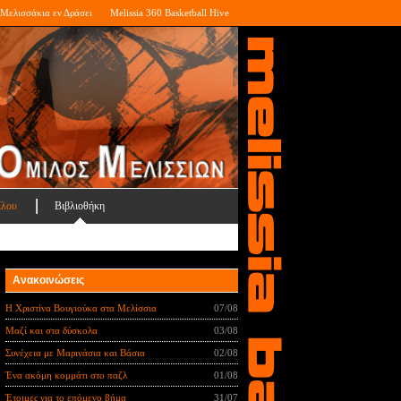
Μελισσάκια εν Δράσει
Melissia 360 Basketball Hive
ίλου
Βιβλιοθήκη
Ανακοινώσεις
Η Χριστίνα Βουγιούκα στα Μελίσσια
07/08
Μαζί και στα δύσκολα
03/08
Συνέχεια με Μαρινάσια και Βάσια
02/08
Ένα ακόμη κομμάτι στο παζλ
01/08
Έτοιμες για το επόμενο βήμα
31/07