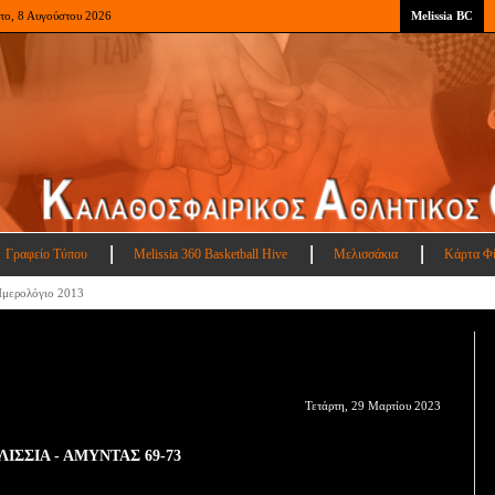
το, 8 Αυγούστου 2026
Melissia BC
Γραφείο Τύπου
Melissia 360 Basketball Hive
Μελισσάκια
Κάρτα Φ
μερολόγιο 2013
Τετάρτη, 29 Μαρτίου 2023
ΙΣΣΙΑ - ΑΜΥΝΤΑΣ 69-73