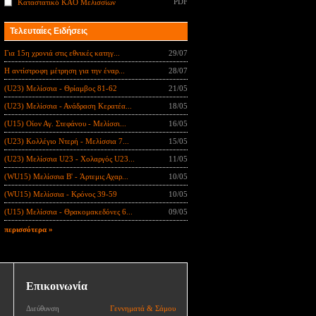
PDF
Καταστατικό ΚΑΟ Μελισσίων
Τελευταίες Ειδήσεις
Για 15η χρονιά στις εθνικές κατηγ...
29/07
Η αντίστροφη μέτρηση για την έναρ...
28/07
(U23) Μελίσσια - Θρίαμβος 81-62
21/05
(U23) Μελίσσια - Ανάδραση Κερατέα...
18/05
(U15) Οίον Αγ. Στεφάνου - Μελίσσι...
16/05
(U23) Κολλέγιο Ντερή - Μελίσσια 7...
15/05
(U23) Μελίσσια U23 - Χολαργός U23...
11/05
(WU15) Μελίσσια B' - Άρτεμις Αχαρ...
10/05
(WU15) Μελίσσια - Κρόνος 39-59
10/05
(U15) Μελίσσια - Θρακομακεδόνες 6...
09/05
περισσότερα »
Επικοινωνία
Διεύθυνση
Γεννηματά & Σάμου