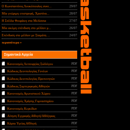
Ο Κωνσταντίνος Λουκόπουλος συνε...
29/07
Μία γνώριμη επιστροφή, Χριστίνα...
28/07
Η Στέλλα Φουράκη στα Μελίσσια
27/07
Μία ακόμη επένδυση στο μέλλον μ...
26/07
Επένδυση στο μέλλον με Σταμάτη ...
24/07
περισσότερα »
Σημαντικά Αρχεία
PDF
Κανονισμός Λειτουργίας Συλλόγου
PDF
Κώδικας Δεοντολογίας Γονέων
PDF
Κώδικας Δεοντολογίας Προπονητών
PDF
Κώδικας Συμπεριφοράς Αθλητών
PDF
Κανονισμός Αγωνιστικού Χώρου
PDF
Κανονισμός Χρήσης Γυμναστηρίου
PDF
Κανονισμός Κερκίδων
PDF
Αίτηση Εγγραφής Αθλητή/Αθλήτριας
PDF
Κάρτα Υγείας ΑΘλητή