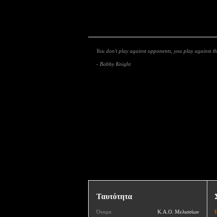
You don't play against opponents, you play against th
- Bobby Knight
Ταυτότητα
Όνομα
Κ.Α.Ο. Μελισσίων