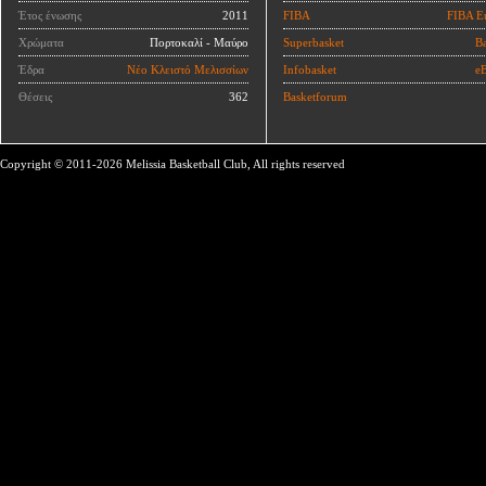
Έτος ένωσης
2011
FIBA
FIBA E
Χρώματα
Πορτοκαλί - Μαύρο
Superbasket
Ba
Έδρα
Νέο Κλειστό Μελισσίων
Infobasket
eB
Θέσεις
362
Basketforum
Copyright © 2011-2026 Melissia Basketball Club, All rights reserved