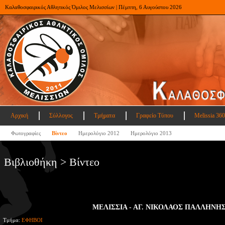
Καλαθοσφαιρικός Αθλητικός Όμιλος Μελισσίων | Πέμπτη, 6 Αυγούστου 2026
Αρχική
Σύλλογος
Τμήματα
Γραφείο Τύπου
Melissia 360
Φωτογραφίες
Βίντεο
Ημερολόγιο 2012
Ημερολόγιο 2013
Βιβλιοθήκη > Βίντεο
ΜΕΛΙΣΣΙΑ - ΑΓ. ΝΙΚΟΛΑΟΣ ΠΑΛΛΗΝΗΣ 
Τμήμα:
ΕΦΗΒΟΙ