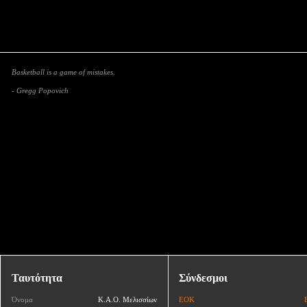
Basketball is a game of mistakes.
- Gregg Popovich
Ταυτότητα
Σύνδεσμοι
Όνομα
Κ.Α.Ο. Μελισσίων
ΕΟΚ