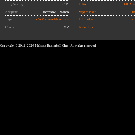
Έτος ένωσης
2011
FIBA
FIBA E
Χρώματα
Πορτοκαλί - Μαύρο
Superbasket
Ba
Έδρα
Νέο Κλειστό Μελισσίων
Infobasket
eB
Θέσεις
362
Basketforum
Copyright © 2011-2026 Melissia Basketball Club, All rights reserved