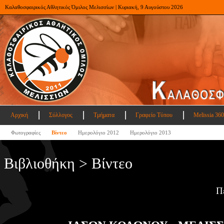
Καλαθοσφαιρικός Αθλητικός Όμιλος Μελισσίων | Κυριακή, 9 Αυγούστου 2026
Αρχική
Σύλλογος
Τμήματα
Γραφείο Τύπου
Melissia 360
Φωτογραφίες
Βίντεο
Ημερολόγιο 2012
Ημερολόγιο 2013
Βιβλιοθήκη > Βίντεο
Π