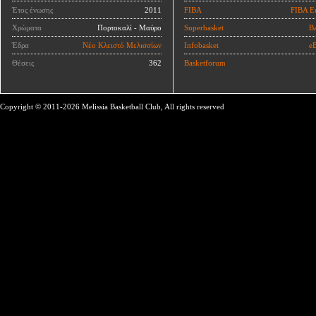
Έτος ένωσης
2011
FIBA
FIBA E
Χρώματα
Πορτοκαλί - Μαύρο
Superbasket
Ba
Έδρα
Νέο Κλειστό Μελισσίων
Infobasket
eB
Θέσεις
362
Basketforum
Copyright © 2011-2026 Melissia Basketball Club, All rights reserved