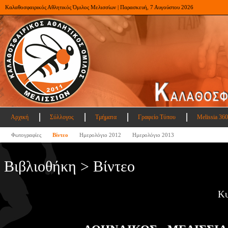
Καλαθοσφαιρικός Αθλητικός Όμιλος Μελισσίων | Παρασκευή, 7 Αυγούστου 2026
Αρχική
Σύλλογος
Τμήματα
Γραφείο Τύπου
Melissia 360
Φωτογραφίες
Βίντεο
Ημερολόγιο 2012
Ημερολόγιο 2013
Βιβλιοθήκη > Βίντεο
Κυ