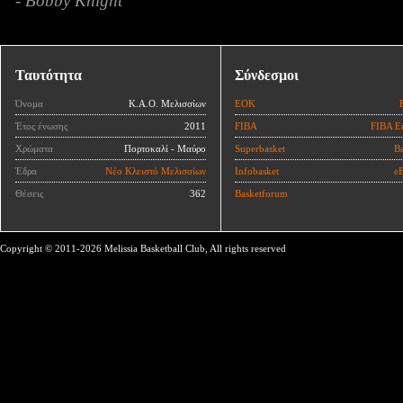
- Bobby Knight
Ταυτότητα
Σύνδεσμοι
Όνομα
Κ.Α.Ο. Μελισσίων
ΕΟΚ
Έτος ένωσης
2011
FIBA
FIBA E
Χρώματα
Πορτοκαλί - Μαύρο
Superbasket
Ba
Έδρα
Νέο Κλειστό Μελισσίων
Infobasket
eB
Θέσεις
362
Basketforum
Copyright © 2011-2026 Melissia Basketball Club, All rights reserved