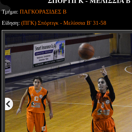
ΣΠΟΡΤΙΓΚ - ΜΕΛΙΣΣΙΑ Β' 
Τμήμα:
ΠΑΓΚΟΡΑΣΙΔΕΣ Β
Είδηση:
(ΠΓΚ) Σπόρτιγκ - Μελίσσια Β' 31-58