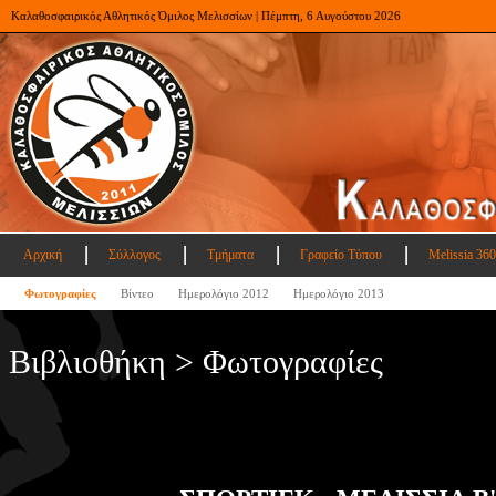
Καλαθοσφαιρικός Αθλητικός Όμιλος Μελισσίων | Πέμπτη, 6 Αυγούστου 2026
Αρχική
Σύλλογος
Τμήματα
Γραφείο Τύπου
Melissia 360
Φωτογραφίες
Βίντεο
Ημερολόγιο 2012
Ημερολόγιο 2013
Βιβλιοθήκη > Φωτογραφίες