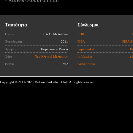
- Kareem Abdul-Jabbar
Ταυτότητα
Σύνδεσμοι
Όνομα
Κ.Α.Ο. Μελισσίων
ΕΟΚ
Έτος ένωσης
2011
FIBA
FIBA E
Χρώματα
Πορτοκαλί - Μαύρο
Superbasket
Ba
Έδρα
Νέο Κλειστό Μελισσίων
Infobasket
eB
Θέσεις
362
Basketforum
Copyright © 2011-2026 Melissia Basketball Club, All rights reserved