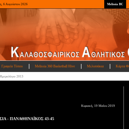
η, 6 Αυγούστου 2026
Melissia BC
Γραφείο Τύπου
Melissia 360 Basketball Hive
Μελισσάκια
Κάρτα Φ
Ημερολόγιο 2013
Κυριακή, 19 Μαΐου 2019
ΣΙΑ - ΠΑΝΑΘΗΝΑΪΚΟΣ 43-45