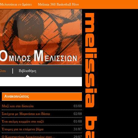
Μελισσάκια εν Δράσει
Melissia 360 Basketball Hive
ίλου
Βιβλιοθήκη
Ανακοινώσεις
Μαζί και στα δύσκολα
03/08
Συνέχεια με Μαρινάσια και Βάσια
02/08
Ένα ακόμη κομμάτι στο παζλ
01/08
Έτοιμες για το επόμενο βήμα
31/07
Ο Κωνσταντίνος Λουκόπουλος συνε...
29/07