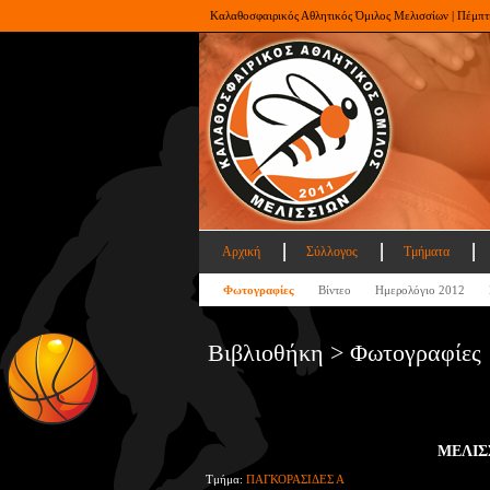
Καλαθοσφαιρικός Αθλητικός Όμιλος Μελισσίων | Πέμπτ
Αρχική
Σύλλογος
Τμήματα
Φωτογραφίες
Βίντεο
Ημερολόγιο 2012
Βιβλιοθήκη > Φωτογραφίες
ΜΕΛΙΣ
Τμήμα:
ΠΑΓΚΟΡΑΣΙΔΕΣ Α