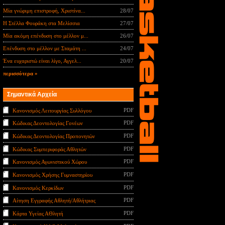
Μία γνώριμη επιστροφή, Χριστίνα...
28/07
Η Στέλλα Φουράκη στα Μελίσσια
27/07
Μία ακόμη επένδυση στο μέλλον μ...
26/07
Επένδυση στο μέλλον με Σταμάτη ...
24/07
Ένα ευχαριστώ είναι λίγο, Αγγελ...
20/07
περισσότερα »
Σημαντικά Αρχεία
PDF
Κανονισμός Λειτουργίας Συλλόγου
PDF
Κώδικας Δεοντολογίας Γονέων
PDF
Κώδικας Δεοντολογίας Προπονητών
PDF
Κώδικας Συμπεριφοράς Αθλητών
PDF
Κανονισμός Αγωνιστικού Χώρου
PDF
Κανονισμός Χρήσης Γυμναστηρίου
PDF
Κανονισμός Κερκίδων
PDF
Αίτηση Εγγραφής Αθλητή/Αθλήτριας
PDF
Κάρτα Υγείας ΑΘλητή