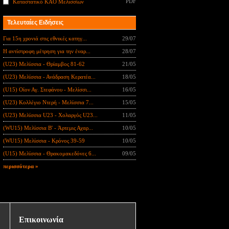
PDF
Καταστατικό ΚΑΟ Μελισσίων
Τελευταίες Ειδήσεις
Για 15η χρονιά στις εθνικές κατηγ...
29/07
Η αντίστροφη μέτρηση για την έναρ...
28/07
(U23) Μελίσσια - Θρίαμβος 81-62
21/05
(U23) Μελίσσια - Ανάδραση Κερατέα...
18/05
(U15) Οίον Αγ. Στεφάνου - Μελίσσι...
16/05
(U23) Κολλέγιο Ντερή - Μελίσσια 7...
15/05
(U23) Μελίσσια U23 - Χολαργός U23...
11/05
(WU15) Μελίσσια B' - Άρτεμις Αχαρ...
10/05
(WU15) Μελίσσια - Κρόνος 39-59
10/05
(U15) Μελίσσια - Θρακομακεδόνες 6...
09/05
περισσότερα »
Επικοινωνία