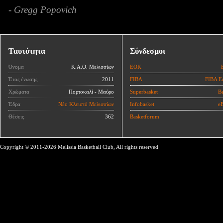
- Gregg Popovich
Ταυτότητα
Σύνδεσμοι
Όνομα
Κ.Α.Ο. Μελισσίων
ΕΟΚ
Έτος ένωσης
2011
FIBA
FIBA E
Χρώματα
Πορτοκαλί - Μαύρο
Superbasket
Ba
Έδρα
Νέο Κλειστό Μελισσίων
Infobasket
eB
Θέσεις
362
Basketforum
Copyright © 2011-2026 Melissia Basketball Club, All rights reserved