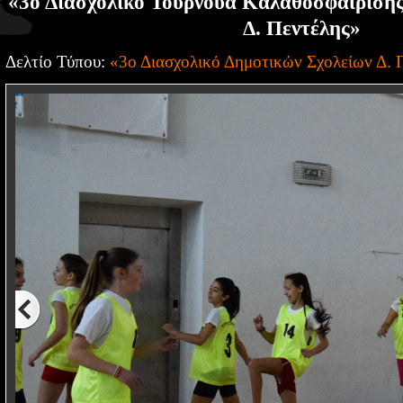
«3ο Διασχολικό Τουρνουά Καλαθοσφαίριση
Δ. Πεντέλης»
Δελτίο Τύπου:
«3ο Διασχολικό Δημοτικών Σχολείων Δ. 