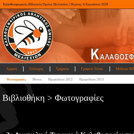
Καλαθοσφαιρικός Αθλητικός Όμιλος Μελισσίων | Πέμπτη, 6 Αυγούστου 2026
Αρχική
Σύλλογος
Τμήματα
Γραφείο Τύπου
Melissia 360
Φωτογραφίες
Βίντεο
Ημερολόγιο 2012
Ημερολόγιο 2013
Βιβλιοθήκη > Φωτογραφίες