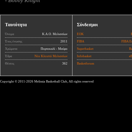
- Bobby Knight
Ταυτότητα
Σύνδεσμοι
Όνομα
Κ.Α.Ο. Μελισσίων
ΕΟΚ
Έτος ένωσης
2011
FIBA
FIBA E
Χρώματα
Πορτοκαλί - Μαύρο
Superbasket
Ba
Έδρα
Νέο Κλειστό Μελισσίων
Infobasket
eB
Θέσεις
362
Basketforum
Copyright © 2011-2026 Melissia Basketball Club, All rights reserved