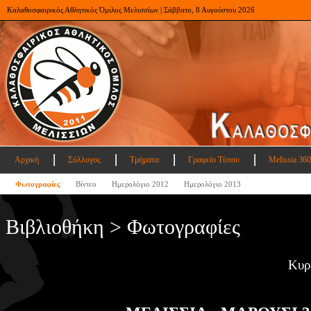
Καλαθοσφαιρικός Αθλητικός Όμιλος Μελισσίων | Σάββατο, 8 Αυγούστου 2026
Αρχική
Σύλλογος
Τμήματα
Γραφείο Τύπου
Melissia 360
Φωτογραφίες
Βίντεο
Ημερολόγιο 2012
Ημερολόγιο 2013
Βιβλιοθήκη > Φωτογραφίες
Κυρ