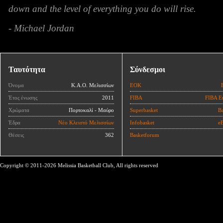
down and the level of everything you do will rise.
- Michael Jordan
Ταυτότητα
Σύνδεσμοι
Όνομα
Κ.Α.Ο. Μελισσίων
ΕΟΚ
Έτος ένωσης
2011
FIBA
FIBA E
Χρώματα
Πορτοκαλί - Μαύρο
Superbasket
Ba
Έδρα
Νέο Κλειστό Μελισσίων
Infobasket
eB
Θέσεις
362
Basketforum
Copyright © 2011-2026 Melissia Basketball Club, All rights reserved