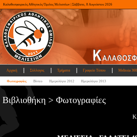
Καλαθοσφαιρικός Αθλητικός Όμιλος Μελισσίων | Σάββατο, 8 Αυγούστου 2026
Αρχική
Σύλλογος
Τμήματα
Γραφείο Τύπου
Melissia 360
Φωτογραφίες
Βίντεο
Ημερολόγιο 2012
Ημερολόγιο 2013
Βιβλιοθήκη > Φωτογραφίες
Κ