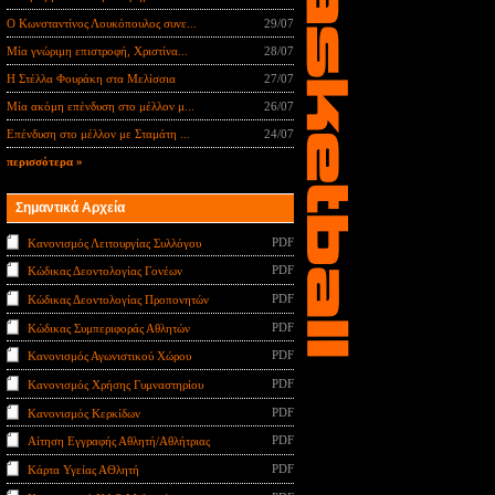
Ο Κωνσταντίνος Λουκόπουλος συνε...
29/07
Μία γνώριμη επιστροφή, Χριστίνα...
28/07
Η Στέλλα Φουράκη στα Μελίσσια
27/07
Μία ακόμη επένδυση στο μέλλον μ...
26/07
Επένδυση στο μέλλον με Σταμάτη ...
24/07
περισσότερα »
Σημαντικά Αρχεία
PDF
Κανονισμός Λειτουργίας Συλλόγου
PDF
Κώδικας Δεοντολογίας Γονέων
PDF
Κώδικας Δεοντολογίας Προπονητών
PDF
Κώδικας Συμπεριφοράς Αθλητών
PDF
Κανονισμός Αγωνιστικού Χώρου
PDF
Κανονισμός Χρήσης Γυμναστηρίου
PDF
Κανονισμός Κερκίδων
PDF
Αίτηση Εγγραφής Αθλητή/Αθλήτριας
PDF
Κάρτα Υγείας ΑΘλητή