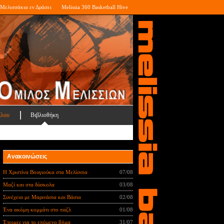
Μελισσάκια εν Δράσει
Melissia 360 Basketball Hive
ίλου
Βιβλιοθήκη
Ανακοινώσεις
Η Χριστίνα Βουγιούκα στα Μελίσσια
07/08
Μαζί και στα δύσκολα
03/08
Συνέχεια με Μαρινάσια και Βάσια
02/08
Ένα ακόμη κομμάτι στο παζλ
01/08
Έτοιμες για το επόμενο βήμα
31/07