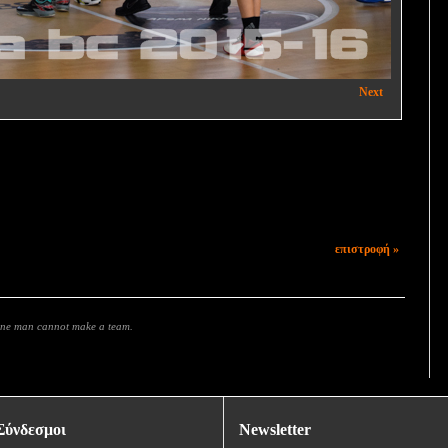
Next
επιστροφή »
 one man cannot make a team.
Σύνδεσμοι
Newsletter