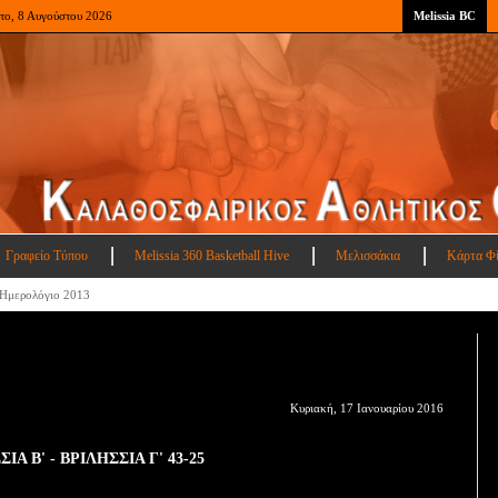
το, 8 Αυγούστου 2026
Melissia BC
Γραφείο Τύπου
Melissia 360 Basketball Hive
Μελισσάκια
Κάρτα Φ
Ημερολόγιο 2013
Κυριακή, 17 Ιανουαρίου 2016
ΙΑ Β' - ΒΡΙΛΗΣΣΙΑ Γ' 43-25