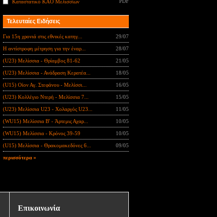
PDF
Καταστατικό ΚΑΟ Μελισσίων
Τελευταίες Ειδήσεις
Για 15η χρονιά στις εθνικές κατηγ...
29/07
Η αντίστροφη μέτρηση για την έναρ...
28/07
(U23) Μελίσσια - Θρίαμβος 81-62
21/05
(U23) Μελίσσια - Ανάδραση Κερατέα...
18/05
(U15) Οίον Αγ. Στεφάνου - Μελίσσι...
16/05
(U23) Κολλέγιο Ντερή - Μελίσσια 7...
15/05
(U23) Μελίσσια U23 - Χολαργός U23...
11/05
(WU15) Μελίσσια B' - Άρτεμις Αχαρ...
10/05
(WU15) Μελίσσια - Κρόνος 39-59
10/05
(U15) Μελίσσια - Θρακομακεδόνες 6...
09/05
περισσότερα »
Επικοινωνία