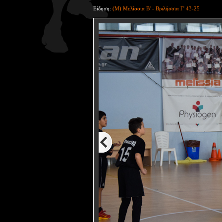
Είδηση:
(Μ) Μελίσσια Β' - Βριλήσσια Γ' 43-25