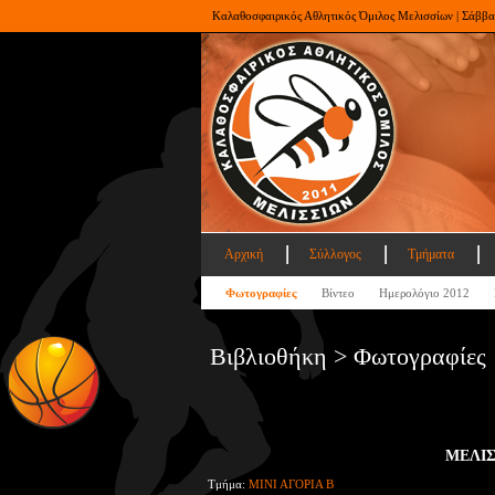
Καλαθοσφαιρικός Αθλητικός Όμιλος Μελισσίων | Σάββα
Αρχική
Σύλλογος
Τμήματα
Φωτογραφίες
Βίντεο
Ημερολόγιο 2012
Βιβλιοθήκη > Φωτογραφίες
ΜΕΛΙΣΣ
Τμήμα:
ΜΙΝΙ ΑΓΟΡΙΑ Β