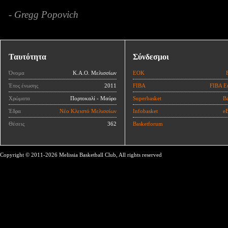
- Gregg Popovich
Ταυτότητα
Σύνδεσμοι
Όνομα
Κ.Α.Ο. Μελισσίων
ΕΟΚ
Έτος ένωσης
2011
FIBA
FIBA E
Χρώματα
Πορτοκαλί - Μαύρο
Superbasket
Ba
Έδρα
Νέο Κλειστό Μελισσίων
Infobasket
eB
Θέσεις
362
Basketforum
Copyright © 2011-2026 Melissia Basketball Club, All rights reserved