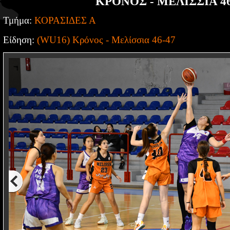
ΚΡΟΝΟΣ - ΜΕΛΙΣΣΙΑ 46
Τμήμα:
ΚΟΡΑΣΙΔΕΣ Α
Είδηση:
(WU16) Κρόνος - Μελίσσια 46-47