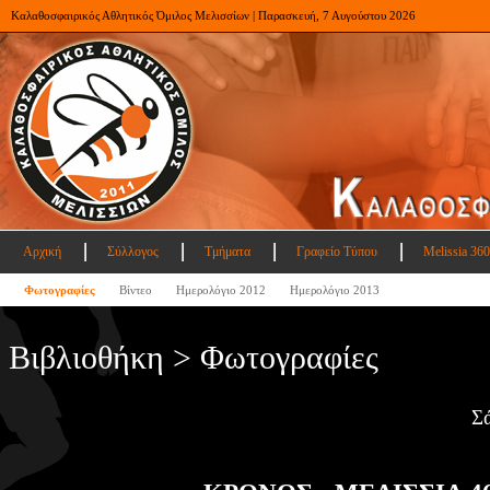
Καλαθοσφαιρικός Αθλητικός Όμιλος Μελισσίων | Παρασκευή, 7 Αυγούστου 2026
Αρχική
Σύλλογος
Τμήματα
Γραφείο Τύπου
Melissia 360
Φωτογραφίες
Βίντεο
Ημερολόγιο 2012
Ημερολόγιο 2013
Βιβλιοθήκη > Φωτογραφίες
Σ