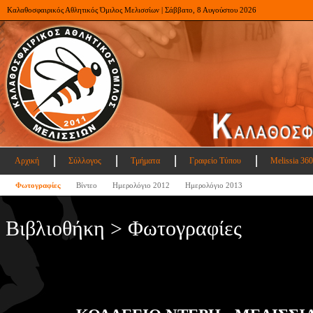
Καλαθοσφαιρικός Αθλητικός Όμιλος Μελισσίων | Σάββατο, 8 Αυγούστου 2026
Αρχική
Σύλλογος
Τμήματα
Γραφείο Τύπου
Melissia 360
Φωτογραφίες
Βίντεο
Ημερολόγιο 2012
Ημερολόγιο 2013
Βιβλιοθήκη > Φωτογραφίες