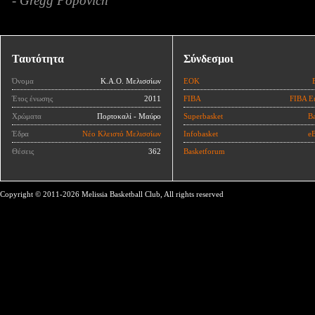
- Gregg Popovich
Ταυτότητα
Σύνδεσμοι
Όνομα
Κ.Α.Ο. Μελισσίων
ΕΟΚ
Έτος ένωσης
2011
FIBA
FIBA E
Χρώματα
Πορτοκαλί - Μαύρο
Superbasket
Ba
Έδρα
Νέο Κλειστό Μελισσίων
Infobasket
eB
Θέσεις
362
Basketforum
Copyright © 2011-2026 Melissia Basketball Club, All rights reserved