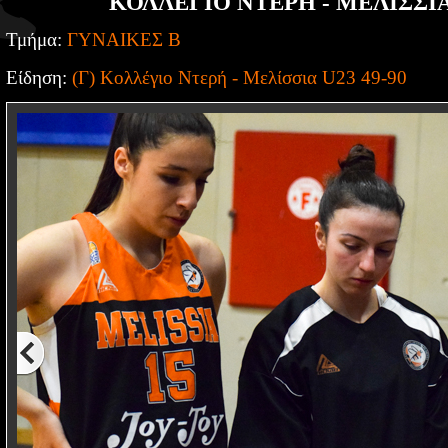
ΚΟΛΛΕΓΙΟ ΝΤΕΡΗ - ΜΕΛΙΣΣΙΑ 
Τμήμα:
ΓΥΝΑΙΚΕΣ Β
Είδηση:
(Γ) Κολλέγιο Ντερή - Μελίσσια U23 49-90