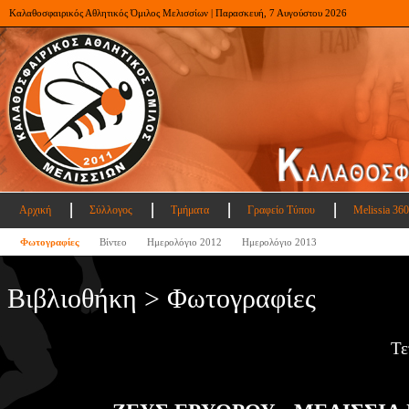
Καλαθοσφαιρικός Αθλητικός Όμιλος Μελισσίων | Παρασκευή, 7 Αυγούστου 2026
Αρχική
Σύλλογος
Τμήματα
Γραφείο Τύπου
Melissia 360
Φωτογραφίες
Βίντεο
Ημερολόγιο 2012
Ημερολόγιο 2013
Βιβλιοθήκη > Φωτογραφίες
Τε