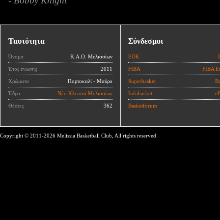
- Bobby Knight
Ταυτότητα
Σύνδεσμοι
Όνομα
Κ.Α.Ο. Μελισσίων
ΕΟΚ
Έτος ένωσης
2011
FIBA
FIBA E
Χρώματα
Πορτοκαλί - Μαύρο
Superbasket
Ba
Έδρα
Νέο Κλειστό Μελισσίων
Infobasket
eB
Θέσεις
362
Basketforum
Copyright © 2011-2026 Melissia Basketball Club, All rights reserved