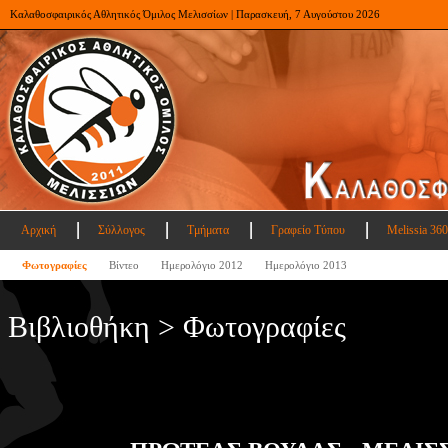
Καλαθοσφαιρικός Αθλητικός Όμιλος Μελισσίων | Παρασκευή, 7 Αυγούστου 2026
Αρχική
Σύλλογος
Τμήματα
Γραφείο Τύπου
Melissia 360
Φωτογραφίες
Βίντεο
Ημερολόγιο 2012
Ημερολόγιο 2013
Βιβλιοθήκη > Φωτογραφίες