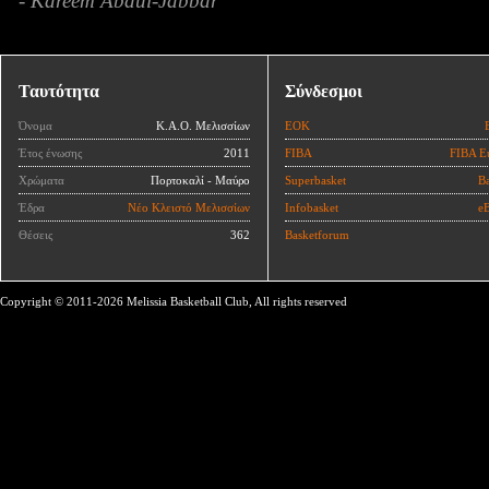
- Kareem Abdul-Jabbar
Ταυτότητα
Σύνδεσμοι
Όνομα
Κ.Α.Ο. Μελισσίων
ΕΟΚ
Έτος ένωσης
2011
FIBA
FIBA E
Χρώματα
Πορτοκαλί - Μαύρο
Superbasket
Ba
Έδρα
Νέο Κλειστό Μελισσίων
Infobasket
eB
Θέσεις
362
Basketforum
Copyright © 2011-2026 Melissia Basketball Club, All rights reserved